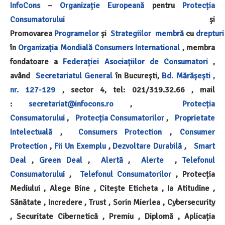
InfoCons
–
Organizație Europeană
pentru
Protecția
Consumatorului
și
Promovarea
Programelor
și
Strategiilor
membră
cu
drepturi
în
Organizația Mondială
Consumers International
, membra
fondatoare a
Federației Asociațiilor de Consumatori
,
având
Secretariatul General
în București,
Bd. Mărășești ,
nr. 127-129
, sector 4, tel:
021/319.32.66
, mail
:
secretariat@infocons.ro
,
Protecția
Consumatorului
,
Protecția Consumatorilor
,
Proprietate
Intelectuală
,
Consumers Protection
,
Consumer
Protection
,
Fii Un Exemplu
,
Dezvoltare Durabilă
,
Smart
Deal
,
Green Deal
,
Alertă
,
Alerte
,
Telefonul
Consumatorului
,
Telefonul Consumatorilor
, Protecția
Mediului , Alege Bine , Citește Eticheta , Ia Atitudine ,
Sănătate , Incredere , Trust , Sorin Mierlea , Cybersecurity
, Securitate Cibernetică , Premiu , Diplomă , Aplicația