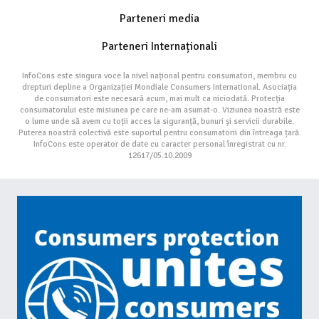
Parteneri media
Parteneri Internaționali
InfoCons este singura voce la nivel național pentru consumatori, membru cu
drepturi depline a Organizației Mondiale Consumers International. Asociația
de consumatori este necesară acum, mai mult ca niciodată. Protecția
consumatorului este misiunea pe care ne-am asumat-o. Viziunea noastră este
o lume unde să avem cu toții acces la siguranță, bunuri și servicii durabile.
Puterea noastră colectivă este suportul pentru consumatorii din întreaga țară.
InfoCons este operator de date cu caracter personal înregistrat cu nr.
12617/05.10.2009