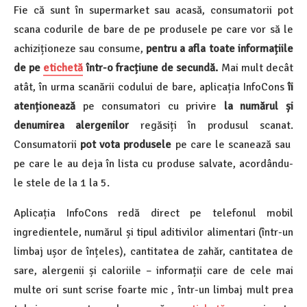
Fie că sunt în supermarket sau acasă, consumatorii pot
scana codurile de bare de pe produsele pe care vor să le
achiziționeze sau consume,
pentru a afla toate informațiile
de pe
etichetă
într-o fracțiune de secundă.
Mai mult decât
atât, în urma scanării codului de bare, aplicația InfoCons
îi
atenționează
pe consumatori cu privire
la numărul și
denumirea alergenilor
regăsiți în produsul scanat.
Consumatorii
pot vota produsele
pe care le scanează sau
pe care le au deja în lista cu produse salvate, acordându-
le stele de la 1 la 5.
Aplicația InfoCons redă direct pe telefonul mobil
ingredientele, numărul și tipul aditivilor alimentari (într-un
limbaj ușor de înțeles), cantitatea de zahăr, cantitatea de
sare, alergenii și caloriile – informații care de cele mai
multe ori sunt scrise foarte mic , într-un limbaj mult prea