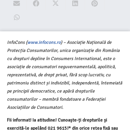
InfoCons (
www.infocons.ro
) – Asociație Națională de
Protecția Consumatorilor, unica organizație din România
cu drepturi depline în Consumers International, este o
asociație de consumatori neguvernamentală, apolitică,
reprezentativă, de drept privat, fără scop lucrativ, cu
patrimoniu distinct și indivizibil, independentă, întemeiată
pe principii democratice, ce apără drepturile
consumatorilor – membră fondatoare a Federației
Asociațiilor de Consumatori.
Fii informat! Ia atitudine! Cunoaște-ți drepturile și
exercită-le apelând 021 9615!* din orice rețea fixă sau