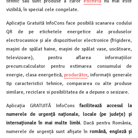
tehnic sau sunt produse a căror
etichetă
nu mai este
vizibilă, în special cele congelate.
Aplicația Gratuită InfoCons face posibilă scanarea codului
QR de pe etichetele energetice ale produselor
electrocasnice și ale dispozitivelor electronice (frigidere,
mașini de spălat haine, mașini de spălat vase, uscătoare,
televizoare), pentru aflarea informațiilor
precum:calculator pentru estimarea consumului de
energie, clasa energetică,
producător
, informații generale
tip caracteristici tehnice, compararea cu alte produse
similare, reciclare si posibilitatea de a depune o sesizare.
Aplicația GRATUITĂ InfoCons
facilitează accesul la
numerele de urgență naționale, locale (pe județe) și
internaționale în mai multe limbi
. Dacă pentru România,
numerele de urgență sunt afișate în
română, engleză și