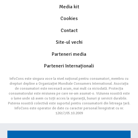
Media kit
Cookies
Contact
Site-ul vechi
Parteneri media
Parteneri Internaționali
InfoCons este singura voce la nivel național pentru consumatori, membru cu
drepturi depline a Organizației Mondiale Consumers International. Asociația
de consumatori este necesară acum, mai mult ca niciodată. Protecția
consumatorului este misiunea pe care ne-am asumat-o. Viziunea noastră este
o lume unde să avem cu toții acces la siguranță, bunuri și servicii durabile.
Puterea noastră colectivă este suportul pentru consumatorii din întreaga țară.
InfoCons este operator de date cu caracter personal înregistrat cu nr.
12617/05.10.2009