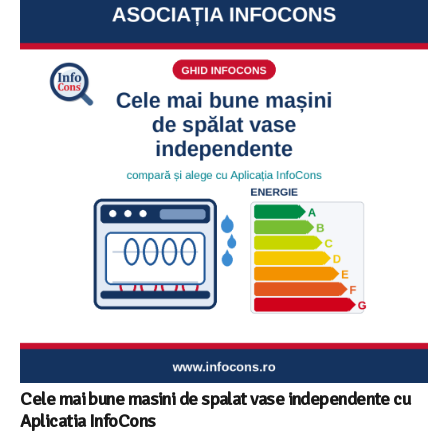
Ghid InfoCons – Cum sa alegi masina de spalat vase