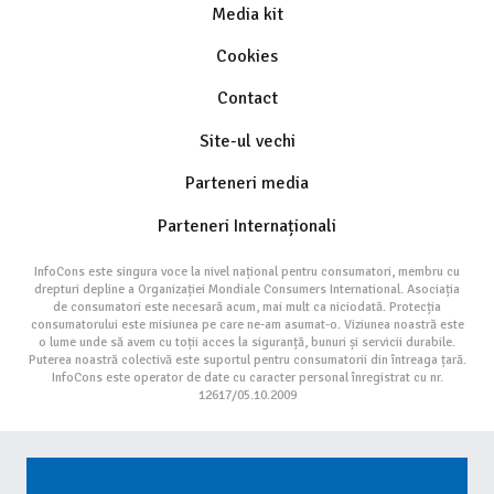
Media kit
Cookies
Contact
Site-ul vechi
Parteneri media
Parteneri Internaționali
InfoCons este singura voce la nivel național pentru consumatori, membru cu
drepturi depline a Organizației Mondiale Consumers International. Asociația
de consumatori este necesară acum, mai mult ca niciodată. Protecția
consumatorului este misiunea pe care ne-am asumat-o. Viziunea noastră este
o lume unde să avem cu toții acces la siguranță, bunuri și servicii durabile.
Puterea noastră colectivă este suportul pentru consumatorii din întreaga țară.
InfoCons este operator de date cu caracter personal înregistrat cu nr.
12617/05.10.2009