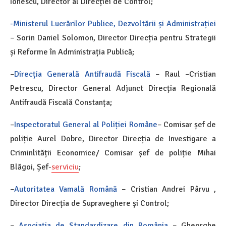
Ionescu, Director al Direcției de Control;
-Ministerul Lucrărilor Publice, Dezvoltării și Administrației
– Sorin Daniel Solomon, Director Direcția pentru Strategii
și Reforme în Administrația Publică;
–
Direcția Generală Antifraudă Fiscală
– Raul –Cristian
Petrescu, Director General Adjunct Direcția Regională
Antifraudă Fiscală Constanța;
–
Inspectoratul General al Poliției Române
– Comisar șef de
poliție Aurel Dobre, Director Direcția de Investigare a
Criminlității Economice/ Comisar șef de poliție Mihai
Blăgoi, Șef-
serviciu
;
–
Autoritatea Vamală Română
– Cristian Andrei Pârvu ,
Director Direcția de Supraveghere și Control;
–
Asociația de Standardizare din România
– Gheorghe