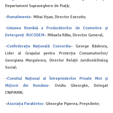
Departament Supraveghere de Piață;
–
Romalimenta
– Mihai Vișan, Director Executiv;
–
Uniunea Română a Producătorilor de Cosmetice și
Detergenți RUCODEM
– Mihaela Râbu, Director General;
–
Confederația Națională Concordia
– George Bădescu,
Lider al Grupului pentru Protecția Consumatorilor/
Georgiana Murgulescu, Director Relații Juridice&Dialog
Social;
–
Consiliul Național al Întreprinderilor Private Mici și
Mijlocii din România
– Ovidiu Gheorghe, Delegat
CNIPMMR;
–
Asociația Parakletos-
Gheorghe Piperea, Președinte;