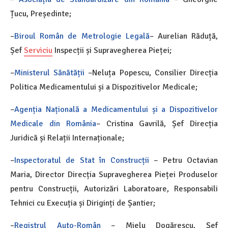
Țucu, Președinte;
–
Biroul Român de Metrologie Legală
– Aurelian Răduță,
Șef
Serviciu
Inspecții și Supravegherea Pieței;
–
Ministerul Sănătății
–Neluța Popescu, Consilier Direcția
Politica Medicamentului și a Dispozitivelor Medicale;
–
Agenția Națională a Medicamentului și a Dispozitivelor
Medicale din România
– Cristina Gavrilă, Șef Direcția
Juridică și Relații Internaționale;
–
Inspectoratul de Stat în Construcții
– Petru Octavian
Maria, Director Direcția Supravegherea Pieței Produselor
pentru Construcții, Autorizări Laboratoare, Responsabili
Tehnici cu Execuția și Diriginți de Șantier;
–
Registrul Auto-Român
– Mielu Dogărescu, Șef