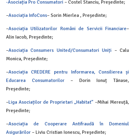
-Asociația Pro Consumatori
– Costel Stanciu, Președinte;
–
Asociația InfoCons
– Sorin Mierlea , Președinte;
–
Asociația Utilizatorilor Români de Servicii Financiare
–
Alin Iacob, Președinte;
–
Asociația Consumers United/Consumatori Uniți
– Calu
Monica, Președinte;
–
Asociația CREDERE pentru Informarea, Consilierea și
Educarea Consumatorilor
– Dorin Ionuț Tănase,
Președinte;
–
Liga Asociaților de Proprietari „Habitat”
–Mihai Mereuță,
Președinte;
–
Asociația de Cooperare Antifraudă în Domeniul
Asigurărilor
– Liviu Cristian Ionescu, Președinte;