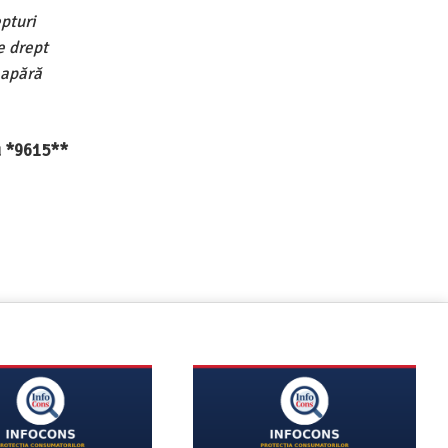
pturi
e drept
 apără
au *9615**