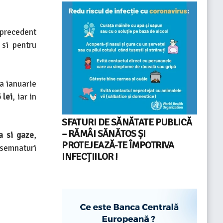
l precedent
 si pentru
da ianuarie
 lei
, iar in
SFATURI DE SĂNĂTATE PUBLICĂ
– RĂMÂI SĂNĂTOS ȘI
a si gaze
,
PROTEJEAZĂ-TE ÎMPOTRIVA
 semnaturi
INFECȚIILOR !