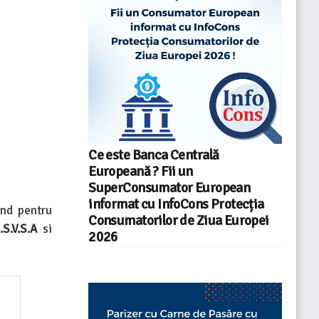
Ce este Banca Centrală
Europeană ? Fii un
SuperConsumator European
informat cu InfoCons Protecția
ind pentru
Consumatorilor de Ziua Europei
S.V.S.A
si
2026