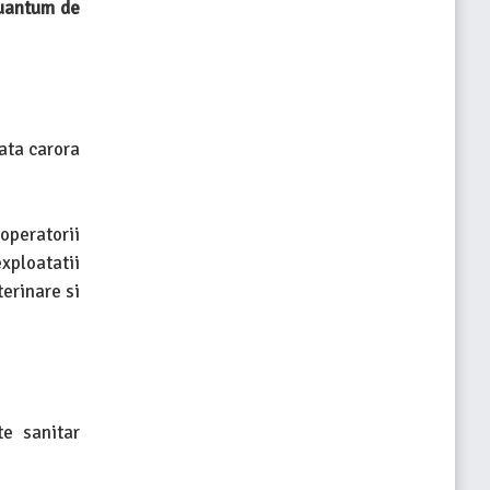
uantum de
lata carora
 operatorii
xploatatii
erinare si
te sanitar