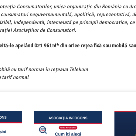
rotecția Consumatorilor, unica organizație din România cu dre
e consumatori neguvernamentală, apolitică, reprezentativă, d
ivizibil, independentă, întemeiată pe principii democratice, ce
ației Asociațiilor de Consumatori.
ercită-le apelând 021 9615!* din orice rețea fixă sau mobilă s
obilă cu tarif normal în rețeaua Telekom
 tarif normal