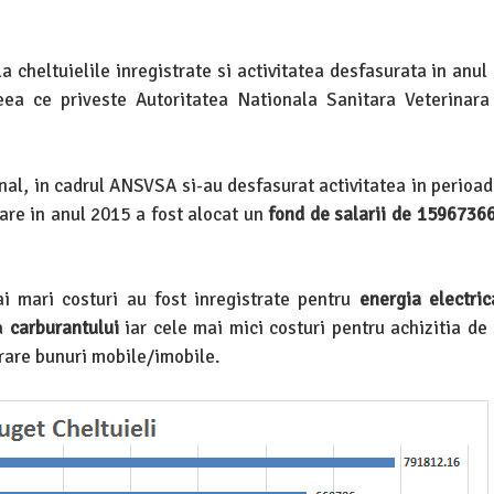
la cheltuielile inregistrate si activitatea desfasurata in anu
 ceea ce priveste Autoritatea Nationala Sanitara Veterinara
onal, in cadrul ANSVSA si-au desfasurat activitatea in perioa
are in anul 2015 a fost alocat un
fond de salarii de 15967366
i mari costuri au fost inregistrate pentru
energia electric
ta
carburantului
iar cele mai mici costuri pentru achizitia de
urare bunuri mobile/imobile.