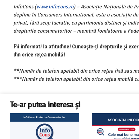
InfoCons (
www.infocons.ro
) – Asociație Națională de P
depline în Consumers International, este o asociație d
privat, fără scop lucrativ, cu patrimoniu distinct și ind
drepturile consumatorilor – membră fondatoare a Feder
Fii informat! Ia atitudine! Cunoaște-ți drepturile și ex
din orice rețea mobilă!
**Număr de telefon apelabil din orice rețea fixă sau m
***Număr de telefon apelabil din orice rețea mobilă cu
Te-ar putea interesa și