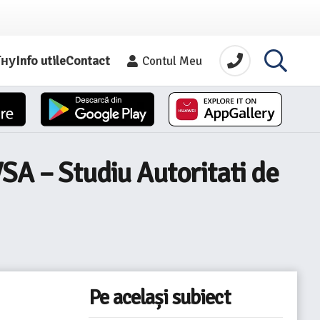
їну
Info utile
Contact
Contul Meu
SA – Studiu Autoritati de
Pe același subiect