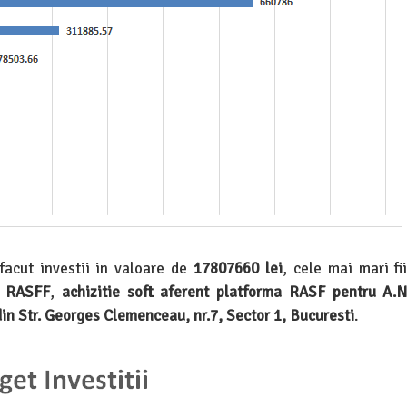
acut investii in valoare de
17807660 lei
, cele mai mari fi
a RASFF
,
achizitie soft aferent platforma RASF pentru A.N.
din Str. Georges Clemenceau, nr.7, Sector 1, Bucuresti
.