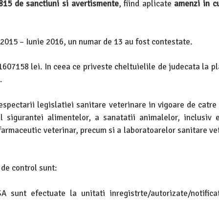
815 de sanctiuni si avertismente
, fiind aplicate
amenzi in c
 2015 – Iunie 2016, un numar de 13 au fost contestate.
1607158 lei. In ceea ce priveste cheltuielile de judecata la p
.
espectarii legislatiei sanitare veterinare in vigoare de catre
 sigurantei alimentelor, a sanatatii animalelor, inclusiv e
armaceutic veterinar, precum si a laboratoarelor sanitare vet
 de control sunt:
 sunt efectuate la unitati inregistrte/autorizate/notifica