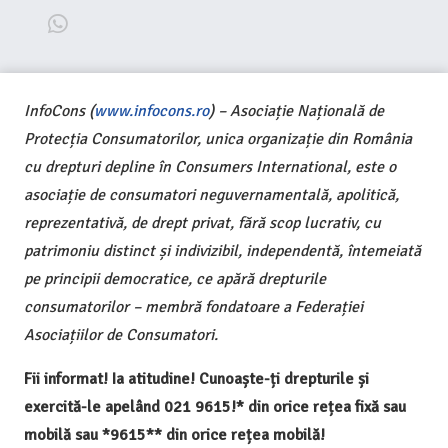
InfoCons (
www.infocons.ro
) – Asociație Națională de
Protecția Consumatorilor, unica organizație din România
cu drepturi depline în Consumers International, este o
asociație de consumatori neguvernamentală, apolitică,
reprezentativă, de drept privat, fără scop lucrativ, cu
patrimoniu distinct și indivizibil, independentă, întemeiată
pe principii democratice, ce apără drepturile
consumatorilor – membră fondatoare a Federației
Asociațiilor de Consumatori.
Fii informat! Ia atitudine! Cunoaște-ți drepturile și
exercită-le apelând 021 9615!* din orice rețea fixă sau
mobilă sau *9615** din orice rețea mobilă!