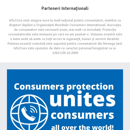
Parteneri Internaționali
InfoCons este singura voce la nivel național pentru consumatori, membru cu
drepturi depline a Organizației Mondiale Consumers International. Asociația
de consumatori este necesară acum, mai mult ca niciodată. Protecția
consumatorului este misiunea pe care ne-am asumat-o. Viziunea noastră este
o lume unde să avem cu toții acces la siguranță, bunuri și servicii durabile.
Puterea noastră colectivă este suportul pentru consumatorii din întreaga țară.
InfoCons este operator de date cu caracter personal înregistrat cu nr.
12617/05.10.2009