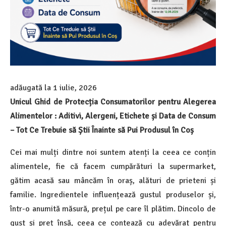
adăugată la
1 iulie, 2026
Unicul
Ghid
de
Protecția
Consumatorilor
pentru
Alegerea
Alimentelor
:
Aditivi,
Alergeni
,
Etichete
și
Data de
Consum
– Tot Ce
Trebuie
să
Știi
Înainte
să
Pui
Produsul
în
Coș
Cei mai mulți dintre noi suntem atenți la ceea ce conțin
alimentele, fie că facem cumpărături la supermarket,
gătim acasă sau mâncăm în oraș, alături de prieteni și
familie. Ingredientele influențează gustul produselor și,
într-o anumită măsură, prețul pe care îl plătim. Dincolo de
gust și preț însă, ceea ce contează cu adevărat pentru