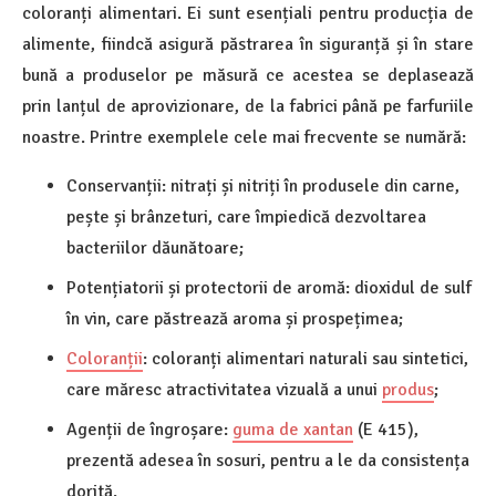
coloranți alimentari. Ei sunt esențiali pentru producția de
alimente, fiindcă asigură păstrarea în siguranță și în stare
bună a produselor pe măsură ce acestea se deplasează
prin lanțul de aprovizionare, de la fabrici până pe farfuriile
noastre. Printre exemplele cele mai frecvente se numără:
Conservanții: nitrați și nitriți în produsele din carne,
pește și brânzeturi, care împiedică dezvoltarea
bacteriilor dăunătoare;
Potențiatorii și protectorii de aromă: dioxidul de sulf
în vin, care păstrează aroma și prospețimea;
Coloranții
: coloranți alimentari naturali sau sintetici,
care măresc atractivitatea vizuală a unui
produs
;
Agenții de îngroșare:
guma de xantan
(E 415),
prezentă adesea în sosuri, pentru a le da consistența
dorită.