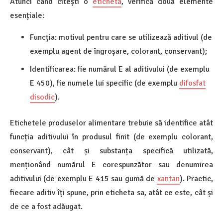
Atunci când citești o
etichetă
, verifică două elemente
esențiale:
Funcția: motivul pentru care se utilizează aditivul (de
exemplu agent de îngroșare, colorant, conservant);
Identificarea: fie numărul E al aditivului (de exemplu
E 450), fie numele lui specific (de exemplu
difosfat
disodic
).
Etichetele produselor alimentare trebuie să identifice atât
funcția aditivului în produsul finit (de exemplu colorant,
conservant), cât și substanța specifică utilizată,
menționând numărul E corespunzător sau denumirea
aditivului (de exemplu E 415 sau gumă de
xantan
). Practic,
fiecare aditiv îți spune, prin eticheta sa, atât ce este, cât și
de ce a fost adăugat.