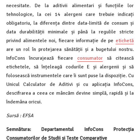
necesitate. De la aditivii alimentari și funcțiile lor
tehnologice, la cei 14 alergeni care trebuie indicați
obligatoriu, la diferența dintre data-limită de consum și
data durabilității minimale și până la regulile stricte
privind alimentele noi, fiecare informație de pe
etichetă
are un rol în protejarea sănătății și a bugetului nostru.
InfoCons încurajează fiecare
consumator
să citească
etichetele, să înțeleagă codurile E și alergenii și să
folosească instrumentele care îi sunt puse la dispoziție. Cu
Unicul Calculator de Aditivi și cu aplicația InfoCons,
descifrarea a ceea ce mâncăm devine simplă, rapidă și la
îndemâna oricui.
Sursă
:
EFSA
Semnătura
:
Departamentul
InfoCons
Protecția
Consumatorilor
de
Studii
și
Teste Comparative