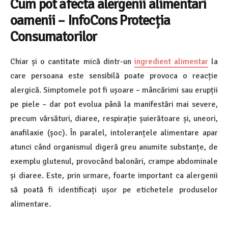
Cum pot afecta alergenii alimentari
oamenii – InfoCons Protecția
Consumatorilor
Chiar și o cantitate mică dintr-un
ingredient alimentar
la
care persoana este sensibilă poate provoca o reacție
alergică. Simptomele pot fi ușoare – mâncărimi sau erupții
pe piele – dar pot evolua până la manifestări mai severe,
precum vărsături, diaree, respirație șuierătoare și, uneori,
anafilaxie (șoc). În paralel, intoleranțele alimentare apar
atunci când organismul digeră greu anumite substanțe, de
exemplu glutenul, provocând balonări, crampe abdominale
și diaree. Este, prin urmare, foarte important ca alergenii
să poată fi identificați ușor pe etichetele produselor
alimentare.