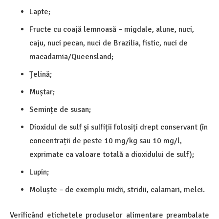
Lapte;
Fructe cu coajă lemnoasă – migdale, alune, nuci,
caju, nuci pecan, nuci de Brazilia, fistic, nuci de
macadamia/Queensland;
Țelină;
Muștar;
Semințe de susan;
Dioxidul de sulf și sulfiții folosiți drept conservant (în
concentrații de peste 10 mg/kg sau 10 mg/l,
exprimate ca valoare totală a dioxidului de sulf);
Lupin;
Moluște – de exemplu midii, stridii, calamari, melci.
Verificând etichetele produselor alimentare preambalate