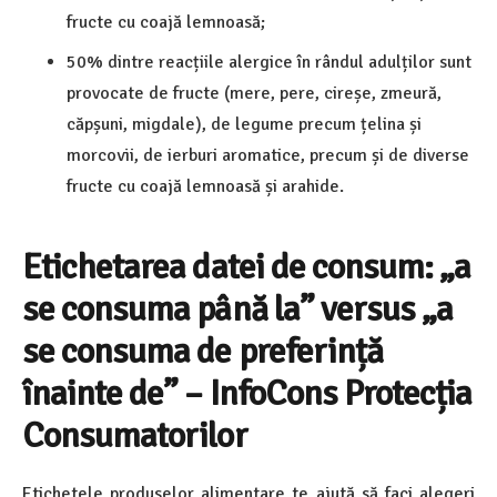
fructe cu coajă lemnoasă;
50% dintre reacțiile alergice în rândul adulților sunt
provocate de fructe (mere, pere, cireșe, zmeură,
căpșuni, migdale), de legume precum țelina și
morcovii, de ierburi aromatice, precum și de diverse
fructe cu coajă lemnoasă și arahide.
Etichetarea datei de consum: „a
se consuma până la” versus „a
se consuma de preferință
înainte de” – InfoCons Protecția
Consumatorilor
Etichetele produselor alimentare te ajută să faci alegeri