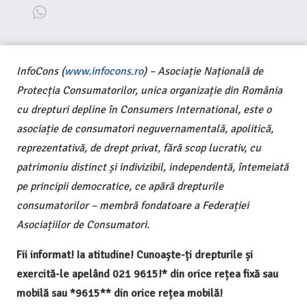
InfoCons (
www.infocons.ro
) – Asociație Națională de
Protecția Consumatorilor, unica organizație din România
cu drepturi depline în Consumers International, este o
asociație de consumatori neguvernamentală, apolitică,
reprezentativă, de drept privat, fără scop lucrativ, cu
patrimoniu distinct și indivizibil, independentă, întemeiată
pe principii democratice, ce apără drepturile
consumatorilor – membră fondatoare a Federației
Asociațiilor de Consumatori.
Fii informat! Ia atitudine! Cunoaște-ți drepturile și
exercită-le apelând 021 9615!* din orice rețea fixă sau
mobilă sau *9615** din orice rețea mobilă!