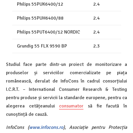
Philips 55PUK6400/12
2.4
Philips 55PUH6400/88
2.4
Philips 55PUT6400/12 NORDIC
2.4
Grundig 55 FLX 9590 BP
2.3
Studiul face parte dintr-un proiect de monitorizare a
produselor și serviciilor comercializate pe piața
românească, derulat de InfoCons în cadrul consorțiului
I.C.R.T. – International Consumer Research & Testing
pentru produse și servicii la standarde europene, pentru ca
alegerea cetățeanului
consumator
să fie facută în
cunoștință de cauză.
InfoCons (
www.infocons.ro
), Asociație pentru Protecția