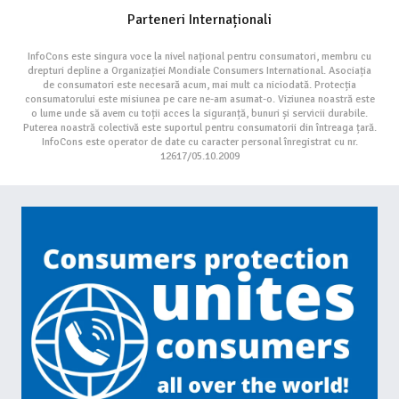
Parteneri Internaționali
InfoCons este singura voce la nivel național pentru consumatori, membru cu
drepturi depline a Organizației Mondiale Consumers International. Asociația
de consumatori este necesară acum, mai mult ca niciodată. Protecția
consumatorului este misiunea pe care ne-am asumat-o. Viziunea noastră este
o lume unde să avem cu toții acces la siguranță, bunuri și servicii durabile.
Puterea noastră colectivă este suportul pentru consumatorii din întreaga țară.
InfoCons este operator de date cu caracter personal înregistrat cu nr.
12617/05.10.2009