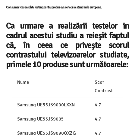
Consumer Research & Testing pentru produse și servicii la standarde europene.
Ca urmare a realizării testelor in
cadrul acestui studiu a reie
ș
it faptul
că, în ceea ce privește scorul
contrastului
televizoarelor studiate,
primele 10 produse sunt următoarele:
Nume
Scor
Contrast
Samsung UE55JS9000LXXN
4.7
Samsung UE55JS9005
4.7
Samsung UE55JS9090QXZG
4.7