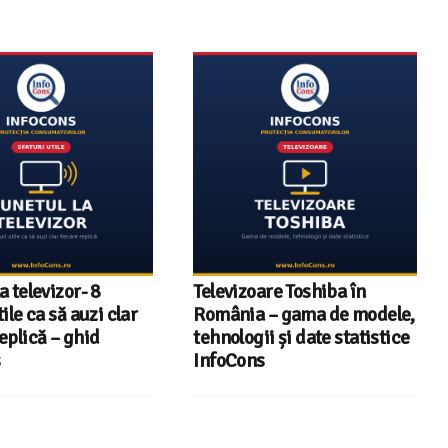
zoare Toshiba în
InfoCons – 243 de
ia – gama de modele,
documente de acreditare
ogii și date statistice
pentru certificatele verzi
ons
din energia electrică