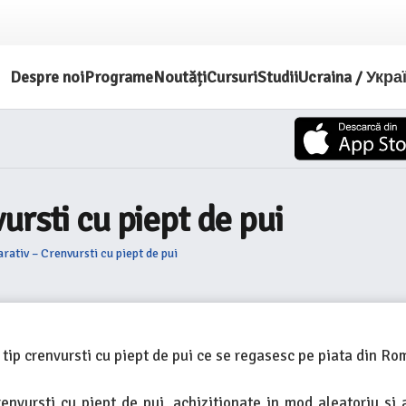
Despre noi
Programe
Noutăți
Cursuri
Studii
Ucraina / Укра
rsti cu piept de pui
ativ – Crenvursti cu piept de pui
 tip crenvursti cu piept de pui ce se regasesc pe piata din Ro
renvursti cu piept de pui, achizitionate in mod aleatoriu si