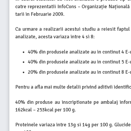
catre reprezentatii InfoCons – Organizație Națională 
tarii in Februarie 2009.
Ca urmare a realizarii acestui studiu a reiesit faptu
analizate, acesta variaza intre 4 si 8:
40% din produsele analizate au in continut 4 E-u
40% din produsele analizate au in continut 5 E-u
20% din produsele analizate au in continut 8 E-u
Pentru a afla mai multe detalii privind aditivii identif
40% din produse au inscriptionate pe ambalaj inform
162kcal – 253kcal per 100 g.
Proteinele variaza intre 13g si 14g per 100 g. Glucide