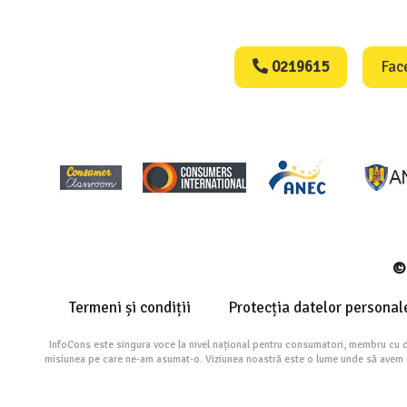
Consumers Protect
0219615
Fac
© 
Termeni și condiții
Protecția datelor personal
InfoCons este singura voce la nivel național pentru consumatori, membru cu 
misiunea pe care ne-am asumat-o. Viziunea noastră este o lume unde să avem cu 