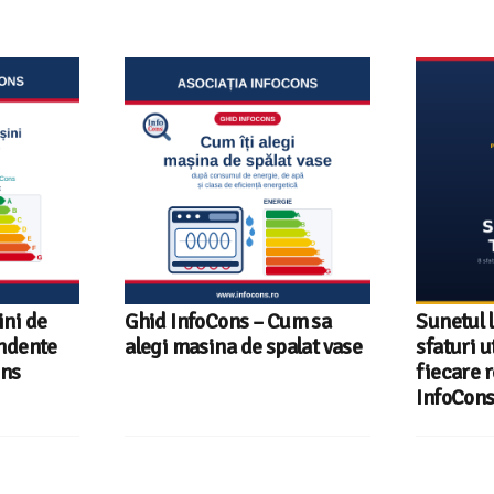
 Cum sa
Sunetul la televizor- 8
Televi
spalat vase
sfaturi utile ca să auzi clar
Român
fiecare replică – ghid
tehnol
InfoCons
InfoC