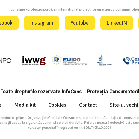
ion
(consumer-protection.org), an international project for emergency consumer ph
ebook
Instagram
Youtube
LinkedIN
Toate drepturile rezervate InfoCons – Protecția Consumatori
e
Media kit
Cookies
Contact
Site-ul vechi
drepturi depline a Organizației Mondiale Consumers International. Asociația de consumat
toții acces la siguranță, bunuri și servicii durabile. Puterea noastră colectivă este su
caracter personal înregistrat cu nr. 12617/05.10.2009