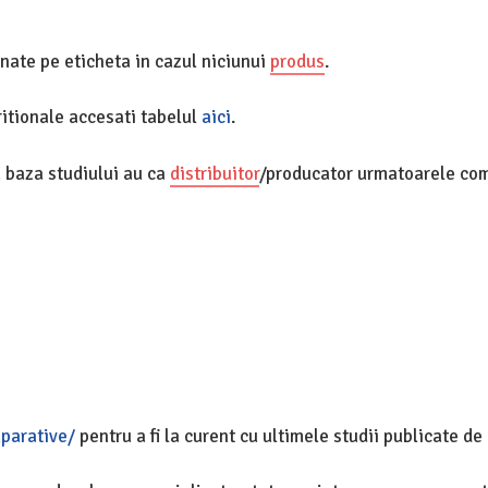
nate pe eticheta in cazul niciunui
produs
.
ritionale accesati tabelul
aici
.
a baza studiului au ca
distribuitor
/producator urmatoarele com
parative/
pentru a fi la curent cu ultimele studii publicate de