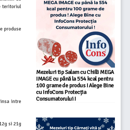
teritoriul
de produse
Mezeluri tip Salam cu Chilli MEGA
IMAGE cu până la 554 kcal pentru
100 grame de produs ! Alege Bine
cu InfoCons Protecția
Consumatorului !
insa intre
 12g si 21g