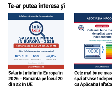
Te-ar putea interesa și
n
Cele mai bune masini de
Ghid InfoCons –
0
spalat vase independente
alegi masina de 
cu Aplicatia InfoCons