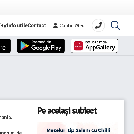
їну
Info utile
Contact
Contul Meu
Pe același subiect
mania.
 anonim de