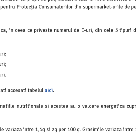
pentru Protecția Consumatorilor din supermarket-urile de pe 
l ca, in ceea ce priveste numarul de E-uri, din cele 5 tipuri 
ri;
ri;
ri.
icati accesati tabelul
aici
.
atiile nutritionale si acestea au o valoare energetica cupr
le variaza intre 1,5g si 2g per 100 g. Grasimile variaza intre