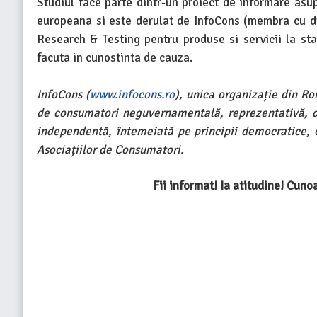
Studiul face parte dintr-un proiect de informare asu
europeana si este derulat de InfoCons (membra cu dre
Research & Testing pentru produse si servicii la s
facuta in cunostinta de cauza.
InfoCons (
www.infocons.ro
), unica organizație din R
de consumatori neguvernamentală, reprezentativă, de d
independentă, întemeiată pe principii democratice,
Asociațiilor de Consumatori.
Fii informat! Ia atitudine! Cuno