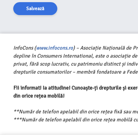
Salvează
InfoCons (
www.infocons.ro
) – Asociație Națională de P
depline în Consumers International, este o asociație d
privat, fără scop lucrativ, cu patrimoniu distinct și ind
drepturile consumatorilor – membră fondatoare a Feder
Fii informat! Ia atitudine! Cunoaște-ți drepturile și ex
din orice rețea mobilă!
**Număr de telefon apelabil din orice rețea fixă sau m
***Număr de telefon apelabil din orice rețea mobilă cu