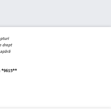
pturi
e drept
 apără
au *9615**