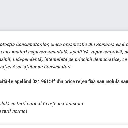
rotecția Consumatorilor, unica organizație din România cu dre
e consumatori neguvernamentală, apolitică, reprezentativă, d
ivizibil, independentă, întemeiată pe principii democratice, ce
ației Asociațiilor de Consumatori.
ercită-le apelând 021 9615!* din orice rețea fixă sau mobilă s
obilă cu tarif normal în rețeaua Telekom
 tarif normal