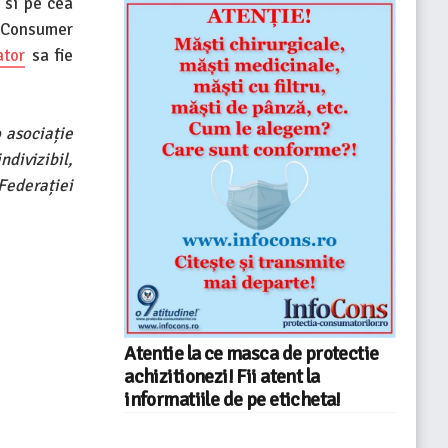
 si pe cea
l Consumer
tor
sa fie
 asociație
divizibil,
Federației
Atentie la ce masca de protectie
achizitionezi! Fii atent la
informatiile de pe eticheta!