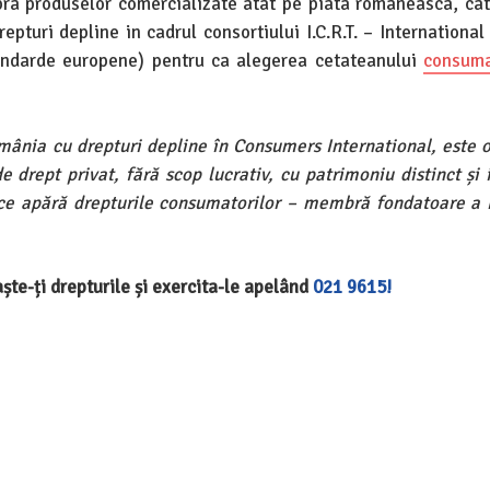
pra produselor comercializate atat pe piata romaneasca, cat
pturi depline in cadrul consortiului I.C.R.T. – Internationa
tandarde europene) pentru ca alegerea cetateanului
consuma
omânia cu drepturi depline în Consumers International, este o
rept privat, fără scop lucrativ, cu patrimoniu distinct și in
 ce apără drepturile consumatorilor – membră fondatoare a 
aște-ți drepturile și exercita-le apelând
021 9615!