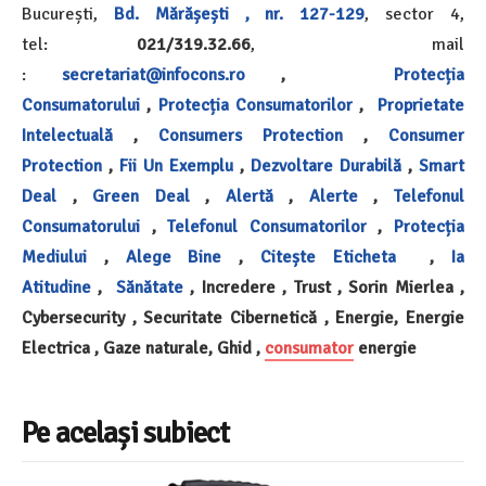
București,
Bd. Mărășești , nr. 127-129
, sector 4,
tel:
021/319.32.66
, mail
:
secretariat@infocons.ro
,
Protecția
Consumatorului
,
Protecția Consumatorilor
,
Proprietate
Intelectuală
,
Consumers Protection
,
Consumer
Protection
,
Fii Un Exemplu
,
Dezvoltare Durabilă
,
Smart
Deal
,
Green Deal
,
Alertă
,
Alerte
,
Telefonul
Consumatorului
,
Telefonul Consumatorilor
,
Protecția
Mediului
,
Alege Bine
,
Citește Eticheta
,
Ia
Atitudine
,
Sănătate
, Incredere , Trust , Sorin Mierlea ,
Cybersecurity , Securitate Cibernetică , Energie, Energie
Electrica , Gaze naturale, Ghid ,
consumator
energie
Pe același subiect