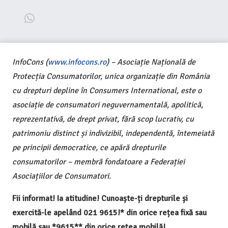
InfoCons (
www.infocons.ro
) – Asociație Națională de
Protecția Consumatorilor, unica organizație din România
cu drepturi depline în Consumers International, este o
asociație de consumatori neguvernamentală, apolitică,
reprezentativă, de drept privat, fără scop lucrativ, cu
patrimoniu distinct și indivizibil, independentă, întemeiată
pe principii democratice, ce apără drepturile
consumatorilor – membră fondatoare a Federației
Asociațiilor de Consumatori.
Fii informat! Ia atitudine! Cunoaște-ți drepturile și
exercită-le apelând 021 9615!* din orice rețea fixă sau
mobilă sau *9615** din orice rețea mobilă!