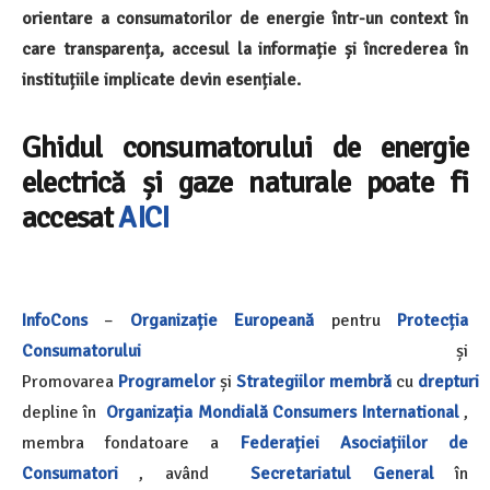
orientare a consumatorilor de energie într-un context în
care transparența, accesul la informație și încrederea în
instituțiile implicate devin esențiale.
Ghidul consumatorului de energie
electrică și gaze naturale poate fi
accesat
AICI
InfoCons
–
Organizație Europeană
pentru
Protecția
Consumatorului
și
Promovarea
Programelor
și
Strategiilor
membră
cu
drepturi
depline în
Organizația Mondială
Consumers International
,
membra fondatoare a
Federației Asociațiilor de
Consumatori
, având
Secretariatul General
în