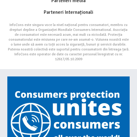
Parteneri media
Parteneri Internaționali
InfoCons este singura voce la nivel național pentru consumatori, membru cu
drepturi depline a Organizației Mondiale Consumers International. Asociația
de consumatori este necesară acum, mai mult ca niciodată. Protecția
consumatorului este misiunea pe care ne-am asumat-o. Viziunea noastră este
o lume unde să avem cu toții acces la siguranță, bunuri și servicii durabile.
Puterea noastră colectivă este suportul pentru consumatorii din întreaga țară.
InfoCons este operator de date cu caracter personal înregistrat cu nr.
12617/05.10.2009