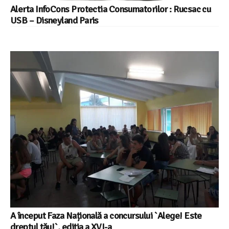
Alerta InfoCons Protectia Consumatorilor : Rucsac cu
USB – Disneyland Paris
A început Faza Națională a concursului `Alege! Este
dreptul tău!`, ediția a XVI-a