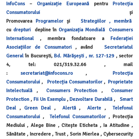
InfoCons
–
Organizație Europeană
pentru
Protecția
Consumatorului
și
Promovarea
Programelor
și
Strategiilor ,
membră
cu
drepturi
depline în
Organizația Mondială
Consumers
International
, membra fondatoare a
Federației
Asociațiilor de Consumatori
, având
Secretariatul
General
în București,
Bd. Mărășești , nr. 127-129
, sector
4, tel: 021/319.32.66 , mail
:
secretariat@infocons.ro
,
Protecția
Consumatorului
,
Protecția Consumatorilor
,
Proprietate
Intelectuală
,
Consumers Protection
,
Consumer
Protection
,
Fii Un Exemplu
,
Dezvoltare Durabilă
,
Smart
Deal
,
Green Deal
,
Alertă
,
Alerte
,
Telefonul
Consumatorului
,
Telefonul Consumatorilor
, Protecția
Mediului , Alege Bine , Citește Eticheta , Ia Atitudine ,
Sănătate , Incredere , Trust , Sorin Mierlea , Cybersecurity