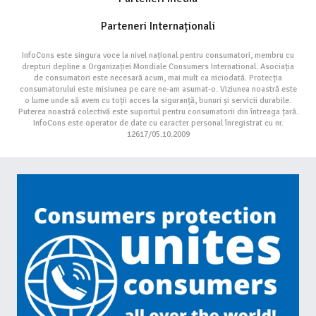
Parteneri Internaționali
InfoCons este singura voce la nivel național pentru consumatori, membru cu
drepturi depline a Organizației Mondiale Consumers International. Asociația
de consumatori este necesară acum, mai mult ca niciodată. Protecția
consumatorului este misiunea pe care ne-am asumat-o. Viziunea noastră este
o lume unde să avem cu toții acces la siguranță, bunuri și servicii durabile.
Puterea noastră colectivă este suportul pentru consumatorii din întreaga țară.
InfoCons este operator de date cu caracter personal înregistrat cu nr.
12617/05.10.2009