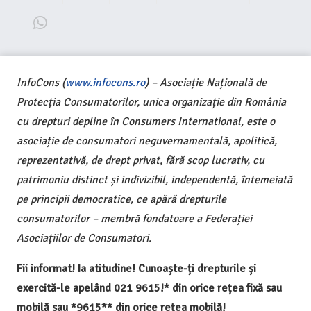
InfoCons (
www.infocons.ro
) – Asociație Națională de
Protecția Consumatorilor, unica organizație din România
cu drepturi depline în Consumers International, este o
asociație de consumatori neguvernamentală, apolitică,
reprezentativă, de drept privat, fără scop lucrativ, cu
patrimoniu distinct și indivizibil, independentă, întemeiată
pe principii democratice, ce apără drepturile
consumatorilor – membră fondatoare a Federației
Asociațiilor de Consumatori.
Fii informat! Ia atitudine! Cunoaște-ți drepturile și
exercită-le apelând 021 9615!* din orice rețea fixă sau
mobilă sau *9615** din orice rețea mobilă!