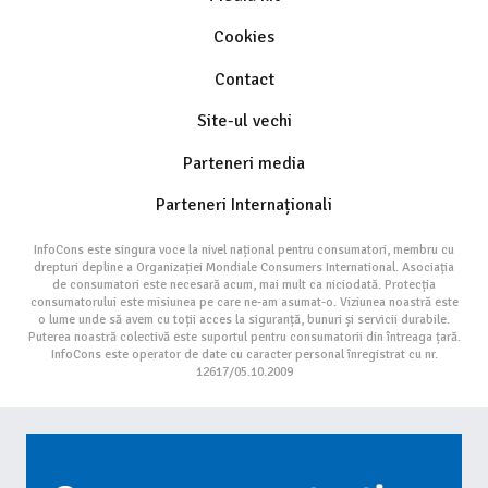
Cookies
Contact
Site-ul vechi
Parteneri media
Parteneri Internaționali
InfoCons este singura voce la nivel național pentru consumatori, membru cu
drepturi depline a Organizației Mondiale Consumers International. Asociația
de consumatori este necesară acum, mai mult ca niciodată. Protecția
consumatorului este misiunea pe care ne-am asumat-o. Viziunea noastră este
o lume unde să avem cu toții acces la siguranță, bunuri și servicii durabile.
Puterea noastră colectivă este suportul pentru consumatorii din întreaga țară.
InfoCons este operator de date cu caracter personal înregistrat cu nr.
12617/05.10.2009