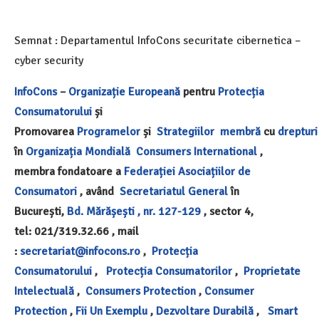
Semnat : Departamentul InfoCons securitate cibernetica –
cyber security
InfoCons
–
Organizație Europeană
pentru
Protecția
Consumatorului
și
Promovarea
Programelor
și
Strategiilor
membră
cu
drepturi
în
Organizația Mondială
Consumers International
,
membra fondatoare a
Federației Asociațiilor de
Consumatori
, având
Secretariatul General
în
București,
Bd. Mărășești , nr. 127-129
, sector 4,
tel: 021/319.32.66 , mail
:
secretariat@infocons.ro
,
Protecția
Consumatorului
,
Protecția Consumatorilor
,
Proprietate
Intelectuală
,
Consumers Protection
,
Consumer
Protection
,
Fii Un Exemplu
,
Dezvoltare Durabilă
,
Smart