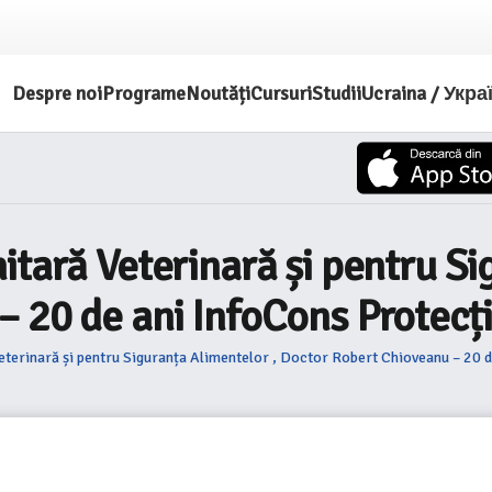
Despre noi
Programe
Noutăți
Cursuri
Studii
Ucraina / Укра
itară Veterinară și pentru Si
– 20 de ani InfoCons Protecț
eterinară și pentru Siguranța Alimentelor , Doctor Robert Chioveanu – 20 