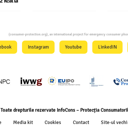
ion
(consumer-protection.org), an international project for emergency consumer ph
ebook
Instagram
Youtube
LinkedIN
Toate drepturile rezervate InfoCons – Protecția Consumatori
e
Media kit
Cookies
Contact
Site-ul vechi