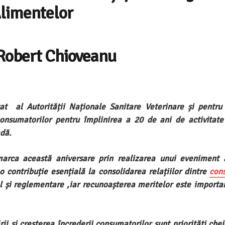
limentelor
Robert Chioveanu
at al Autorității Naționale Sanitare Veterinare și pentru
-consumatorilor pentru împlinirea a 20 de ani de activitate
dă.
a marca această aniversare prin realizarea unui eveniment 
 contribuție esențială la consolidarea relațiilor dintre
con
trol și reglementare ,iar recunoașterea meritelor este importa
 și creșterea încrederii consumatorilor sunt priorități chei