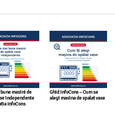
oCons – Cum sa
Sunetul la televizor- 8
sina de spalat vase
sfaturi utile ca să auzi clar
fiecare replică – ghid
InfoCons