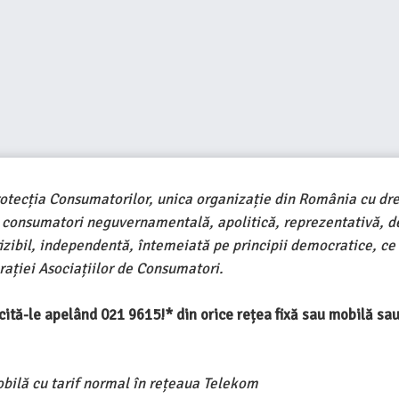
rotecția Consumatorilor, unica organizație din România cu dre
e consumatori neguvernamentală, apolitică, reprezentativă, d
ivizibil, independentă, întemeiată pe principii democratice, ce
ației Asociațiilor de Consumatori.
ercită-le apelând 021 9615!* din orice rețea fixă sau mobilă s
obilă cu tarif normal în rețeaua Telekom