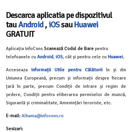
Descarca aplicatia pe dispozitivul
tau
Android
,
iOS
sau
Huawei
GRATUIT
Aplicația InfoCons
Scanează Codul de Bare
pentru
telefoanele cu
Android
,
iOS
, cât și pentru cele cu
Huawei
.
Acceseaza
Informații Utile pentru Călătorii
în și din
Uniunea Europeană, precum și informații despre fiecare
țară în parte, precum Condiții de intrare și regim de
ședere, Condiții pentru eliberarea permiselor de muncă,
Sigurantă și criminalitate, Amenințări teroriste, etc.
E-mail:
Albania@infocons.ro
Sesizari: