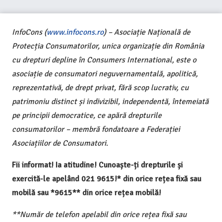
InfoCons (
www.infocons.ro
) – Asociație Națională de
Protecția Consumatorilor, unica organizație din România
cu drepturi depline în Consumers International, este o
asociație de consumatori neguvernamentală, apolitică,
reprezentativă, de drept privat, fără scop lucrativ, cu
patrimoniu distinct și indivizibil, independentă, întemeiată
pe principii democratice, ce apără drepturile
consumatorilor – membră fondatoare a Federației
Asociațiilor de Consumatori.
Fii informat! Ia atitudine! Cunoaște-ți drepturile și
exercită-le apelând 021 9615!* din orice rețea fixă sau
mobilă sau *9615** din orice rețea mobilă!
**Număr de telefon apelabil din orice rețea fixă sau