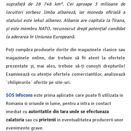
suprafață de 28 748 km². Cei aproape 3 milioane de
locuitori vorbesc limba albaneză, iar moneda oficială a
statului este lekul albanez. Albania are capitala la Tirana,
și este membru NATO, recunoscut drept potențial candidat
la aderarea în Uniunea Europeană.
Poți cumpăra produsele dorite din magazinele clasice sau
magazinele online, dar trebuie să fii atent la ofertele
prezentate și, mai ales, trebuie să-ți cunoști drepturile!
Examinează cu atenție ofertele comerciantilor, analizează
`chilipirurile` oferite pe site-uri.
SOS Infocons
este prima aplicatie care poate fi utilizata in
Romania si oriunde in lume, pentru a intra in contact
imediat cu
autoritatile din tara unde se efectueaza
calatoria
sau cu
prietenii
in eventualitatea producerii unor
evenimente grave.