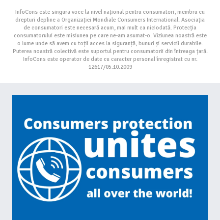
InfoCons este singura voce la nivel național pentru consumatori, membru cu
drepturi depline a Organizației Mondiale Consumers International. Asociația
de consumatori este necesară acum, mai mult ca niciodată. Protecția
consumatorului este misiunea pe care ne-am asumat-o. Viziunea noastră este
o lume unde să avem cu toții acces la siguranță, bunuri și servicii durabile.
Puterea noastră colectivă este suportul pentru consumatorii din întreaga țară.
InfoCons este operator de date cu caracter personal înregistrat cu nr.
12617/05.10.2009