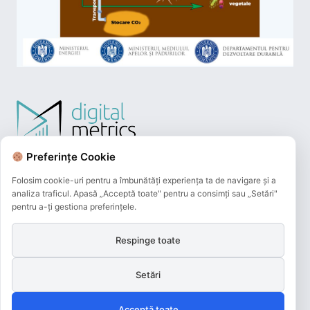
Preferințe Cookie
Folosim cookie-uri pentru a îmbunătăți experiența ta de navigare și a
analiza traficul. Apasă „Acceptă toate" pentru a consimți sau „Setări"
pentru a-ți gestiona preferințele.
Respinge toate
Plățile online efectuate pe acest site
sunt procesate de către Netopia Payments
Setări
și beneficiază de 3D-Secure.
Acceptă toate