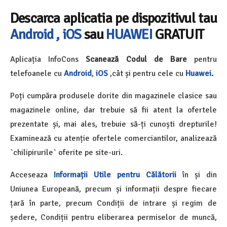
Descarca aplicatia pe dispozitivul tau
Android ,
iOS
sau
HUAWEI
GRATUIT
Aplicația InfoCons
Scanează Codul de Bare
pentru
telefoanele cu
Android
,
iOS
,cât și pentru cele cu
Huawei
.
Poți cumpăra produsele dorite din magazinele clasice sau
magazinele online, dar trebuie să fii atent la ofertele
prezentate și, mai ales, trebuie să-ți cunoști drepturile!
Examinează cu atenție ofertele comerciantilor, analizează
`chilipirurile` oferite pe site-uri.
Acceseaza
Informații Utile pentru Călătorii
în și din
Uniunea Europeană, precum și informații despre fiecare
țară în parte, precum Condiții de intrare și regim de
ședere, Condiții pentru eliberarea permiselor de muncă,