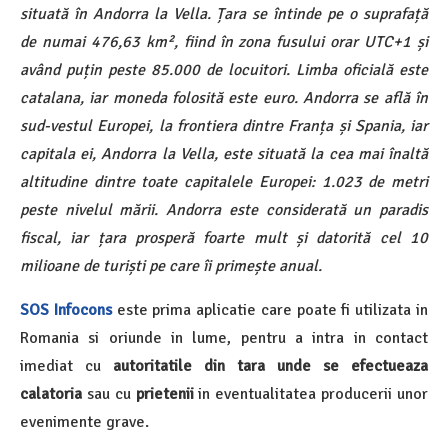
situată în Andorra la Vella. Țara se întinde pe o suprafață
de numai 476,63 km², fiind în zona fusului orar UTC+1 și
având puțin peste 85.000 de locuitori. Limba oficială este
catalana, iar moneda folosită este euro. Andorra se află în
sud-vestul Europei, la frontiera dintre Franța și Spania, iar
capitala ei, Andorra la Vella, este situată la cea mai înaltă
altitudine dintre toate capitalele Europei: 1.023 de metri
peste nivelul mării. Andorra este considerată un paradis
fiscal, iar țara prosperă foarte mult și datorită cel 10
milioane de turiști pe care îi primește anual.
SOS Infocons
este prima aplicatie care poate fi utilizata in
Romania si oriunde in lume, pentru a intra in contact
imediat cu
autoritatile din tara unde se efectueaza
calatoria
sau cu
prietenii
in eventualitatea producerii unor
evenimente grave.