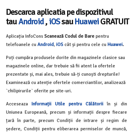
Descarca aplicatia pe dispozitivul
tau
Android
,
iOS
sau
Huawei
GRATUIT
Aplicația InfoCons
Scanează Codul de Bare
pentru
telefoanele cu
Android
,
iOS
cât și pentru cele cu
Huawei
.
Poți cumpăra produsele dorite din magazinele clasice sau
magazinele online, dar trebuie să fii atent la ofertele
prezentate și, mai ales, trebuie să-ți cunoști drepturile!
Examinează cu atenție ofertele comerciantilor, analizează
`chilipirurile` oferite pe site-uri.
Acceseaza
Informații Utile pentru Călătorii
în și din
Uniunea Europeană, precum și informații despre fiecare
țară în parte, precum Condiții de intrare și regim de
ședere, Condiții pentru eliberarea permiselor de muncă,