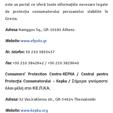
este un portal ce oferă toate informațiile necesare legate
de protecția consumatorului persoanelor stabilite în
Grecia.
Adresa:
Kaniggos Sq., GR-10181 Athens
Website:
www.efpoIis.gr
Nr. telefon:
30 210 3893437
Fax:
+30 210 3842642 / +30 210 3829640
Consumers’ Protection Centre-KEPKA / Centrul pentru
Protecția Consumatorului – Kepka / Σήμερα γινόμαστε
όλοι μέλη στο ΚΕ.Π.ΚΑ.
Adresa:
32 Vas.Irakleiou str., GR-54624 Thessaloniki
Website:
www.kepka.org