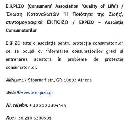
E.K.PI.ZO (Consumers’ Association ‘Quality of Life’) /
Ένωση Καταναλωτών ‘Η Ποιότητα της Ζωής’,
συντομογραφικά ΕΚΠΟΙΖΩ / EKPIZO – Aosciația
Consumatorilor
EKPIZO este o asociație pentru protecția consumatorilor
ce se ocupă cu informarea consumatorilor greci și
antrenarea acestora în probleme de protecția
consumatorilor.
Adresa:
17 Stournari str., GR-10683 Athens
Website:
www.ekpizo.gr
Nr. telefon:
+ 30 210 3304444
Fax:
+ 30 210 3300591