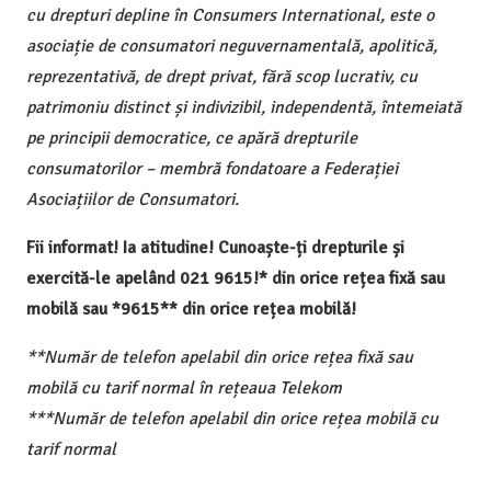
cu drepturi depline în Consumers International, este o
asociație de consumatori neguvernamentală, apolitică,
reprezentativă, de drept privat, fără scop lucrativ, cu
patrimoniu distinct și indivizibil, independentă, întemeiată
pe principii democratice, ce apără drepturile
consumatorilor – membră fondatoare a Federației
Asociațiilor de Consumatori.
Fii informat! Ia atitudine! Cunoaște-ți drepturile și
exercită-le apelând 021 9615!* din orice rețea fixă sau
mobilă sau *9615** din orice rețea mobilă!
**Număr de telefon apelabil din orice rețea fixă sau
mobilă cu tarif normal în rețeaua Telekom
***Număr de telefon apelabil din orice rețea mobilă cu
tarif normal