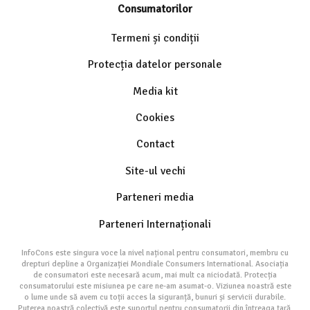
Consumatorilor
Termeni și condiții
Protecția datelor personale
Media kit
Cookies
Contact
Site-ul vechi
Parteneri media
Parteneri Internaționali
InfoCons este singura voce la nivel național pentru consumatori, membru cu
drepturi depline a Organizației Mondiale Consumers International. Asociația
de consumatori este necesară acum, mai mult ca niciodată. Protecția
consumatorului este misiunea pe care ne-am asumat-o. Viziunea noastră este
o lume unde să avem cu toții acces la siguranță, bunuri și servicii durabile.
Puterea noastră colectivă este suportul pentru consumatorii din întreaga țară.