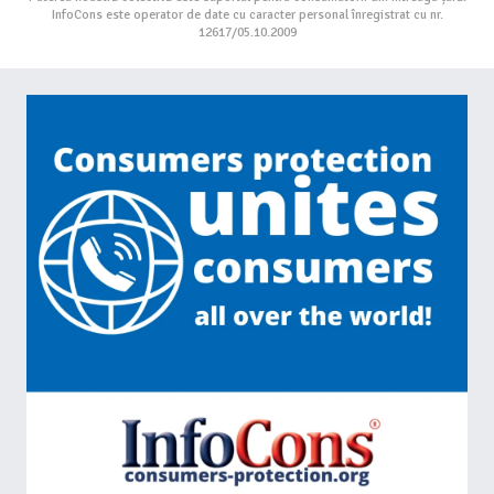
InfoCons este operator de date cu caracter personal înregistrat cu nr.
12617/05.10.2009