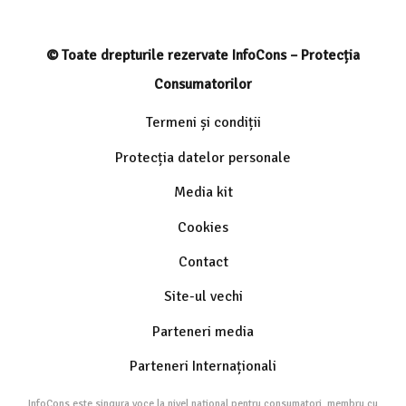
© Toate drepturile rezervate InfoCons – Protecția
Consumatorilor
Termeni și condiții
Protecția datelor personale
Media kit
Cookies
Contact
Site-ul vechi
Parteneri media
Parteneri Internaționali
InfoCons este singura voce la nivel național pentru consumatori, membru cu