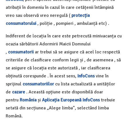
atribuții în domeniu în cazul în care cetățenii întâmpină
vreo sau observă vreo neregulă (
protecția
consumatorului
, poliție , pompieri , ambulanță etc) .
Indiferent de locația în care este petrecută minivacanța cu
ocazia sărbătorii Adormirii Maicii Domnului
,
consumatorii
ar trebui să se asigure că acel loc respectă
criteriile de clasificare conform legii și , de asemenea , să
se asigure că locația este autorizată , iar clasificarea
obținută corespunde . În acest sens,
InfoCons
vine în
sprijinul
consumatoriilor
cu lista actualizată a unităților
de
cazare
. Această opțiune este disponibilă doar
pentru
România
și
Aplicația Europeană InfoCons
trebuie
setată din secțiunea „Alege limba”, selectând limba
Română.