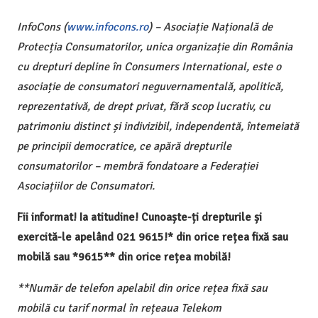
InfoCons (
www.infocons.ro
) – Asociație Națională de
Protecția Consumatorilor, unica organizație din România
cu drepturi depline în Consumers International, este o
asociație de consumatori neguvernamentală, apolitică,
reprezentativă, de drept privat, fără scop lucrativ, cu
patrimoniu distinct și indivizibil, independentă, întemeiată
pe principii democratice, ce apără drepturile
consumatorilor – membră fondatoare a Federației
Asociațiilor de Consumatori.
Fii informat! Ia atitudine! Cunoaște-ți drepturile și
exercită-le apelând 021 9615!* din orice rețea fixă sau
mobilă sau *9615** din orice rețea mobilă!
**Număr de telefon apelabil din orice rețea fixă sau
mobilă cu tarif normal în rețeaua Telekom