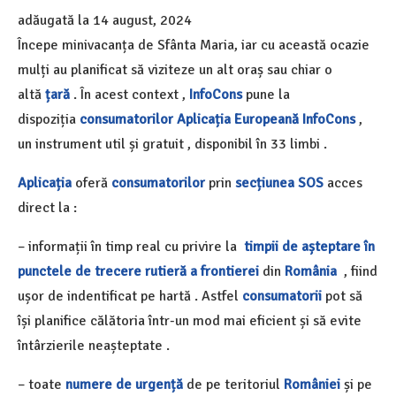
adăugată la
14 august, 2024
Începe minivacanța de Sfânta Maria, iar cu această ocazie
mulți au planificat să viziteze un alt oraș sau chiar o
altă
țară
. În acest context ,
InfoCons
pune la
dispoziția
consumatorilor
Aplicația Europeană InfoCons
,
un instrument util și gratuit , disponibil în 33 limbi .
Aplicația
oferă
consumatorilor
prin
secțiunea SOS
acces
direct la :
– informații în timp real cu privire la
timpii de așteptare în
punctele de trecere rutieră a frontierei
din
România
, fiind
ușor de indentificat pe hartă . Astfel
consumatorii
pot să
își planifice călătoria într-un mod mai eficient și să evite
întârzierile neașteptate .
– toate
numere de urgență
de pe teritoriul
României
și pe