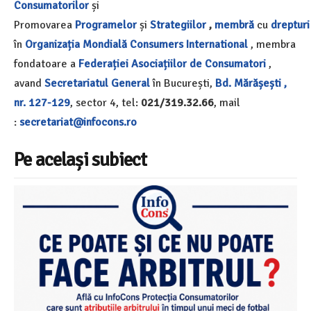
Consumatorilor
și
Promovarea
Programelor
și
Strategiilor
,
membră
cu
drepturi
în
Organizația Mondială
Consumers International
, membra
fondatoare a
Federației Asociațiilor de Consumatori
,
avand
Secretariatul General
în București,
Bd. Mărășești ,
nr. 127-129
, sector 4, tel:
021/319.32.66
, mail
:
secretariat@infocons.ro
Pe același subiect