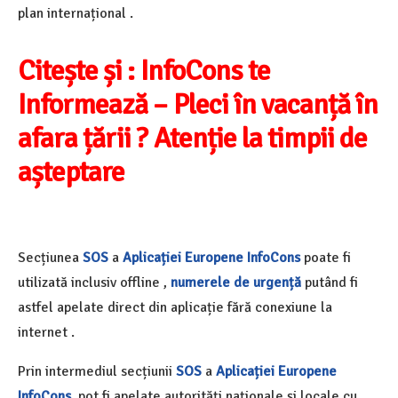
plan internațional .
Citește și :
InfoCons te
Informează – Pleci în vacanță în
afara țării ? Atenție la timpii de
așteptare
Secțiunea
SOS
a
Aplicației Europene InfoCons
poate fi
utilizată inclusiv offline ,
numerele de
urgență
putând fi
astfel apelate direct din aplicație fără conexiune la
internet .
Prin intermediul secțiunii
SOS
a
Aplicației Europene
InfoCons
, pot fi apelate autorități naționale și locale cu