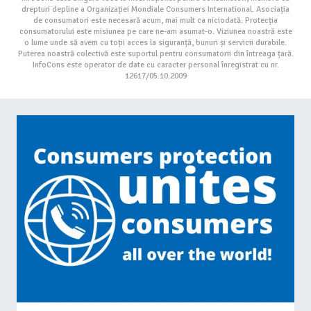
drepturi depline a Organizației Mondiale Consumers International. Asociația
de consumatori este necesară acum, mai mult ca niciodată. Protecția
consumatorului este misiunea pe care ne-am asumat-o. Viziunea noastră este
o lume unde să avem cu toții acces la siguranță, bunuri și servicii durabile.
Puterea noastră colectivă este suportul pentru consumatorii din întreaga țară.
InfoCons este operator de date cu caracter personal înregistrat cu nr.
12617/05.10.2009