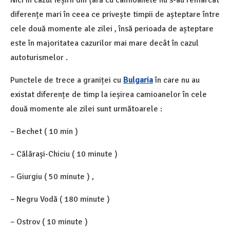
Nici în cazul ieșirii din țară cu camioanele nu s-au remarcat
diferențe mari în ceea ce privește timpii de așteptare între
cele două momente ale zilei , însă perioada de așteptare
este în majoritatea cazurilor mai mare decât în cazul
autoturismelor .
Punctele de trece a graniței cu
Bulgaria
în care nu au
existat diferențe de timp la ieșirea camioanelor în cele
două momente ale zilei sunt următoarele :
– Bechet ( 10 min )
– Călărași-Chiciu ( 10 minute )
– Giurgiu ( 50 minute ) ,
– Negru Vodă ( 180 minute )
– Ostrov ( 10 minute )