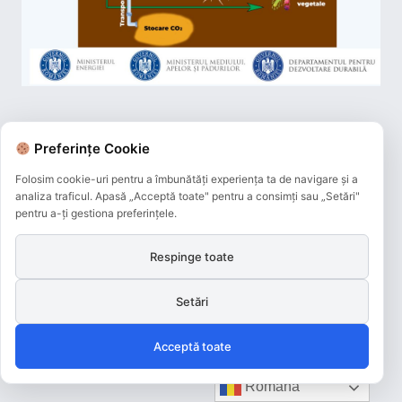
Preferințe Cookie
Folosim cookie-uri pentru a îmbunătăți experiența ta de navigare și a
analiza traficul. Apasă „Acceptă toate" pentru a consimți sau „Setări"
pentru a-ți gestiona preferințele.
Respinge toate
Setări
Plățile online efectuate pe acest site
Acceptă toate
sunt procesate de către Netopia Payments
și beneficiază de 3D-Secure.
Română