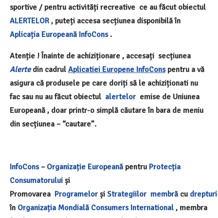
sportive / pentru activități recreative ce au făcut obiectul
ALERTELOR
, puteți accesa secțiunea disponibilă în
Aplicația Europeană InfoCons
.
Atenție ! Înainte de achiziționare , accesați secțiunea
Alerte
din cadrul
Aplicatiei Europene InfoCons
pentru a vă
asigura că produsele pe care doriți să le achiziționati nu
fac sau nu au făcut obiectul
alertelor
emise de Uniunea
Europeană , doar printr-o simplă căutare în bara de meniu
din secțiunea – “cautare”.
InfoCons
–
Organizație Europeană
pentru
Protecția
Consumatorului
și
Promovarea
Programelor
și
Strategiilor
membră
cu
drepturi
în
Organizația Mondială
Consumers International
, membra