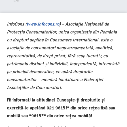
InfoCons (
www.infocons.ro
) – Asociație Națională de
Protecția Consumatorilor, unica organizație din România
cu drepturi depline în Consumers International, este o
asociație de consumatori neguvernamentală, apolitică,
reprezentativă, de drept privat, fără scop lucrativ, cu
patrimoniu distinct și indivizibil, independentă, întemeiată
pe principii democratice, ce apără drepturile
consumatorilor – membră fondatoare a Federației
Asociațiilor de Consumatori.
Fii informat! Ia atitudine! Cunoaște-ți drepturile și
exercită-le apelând 021 9615!* din orice rețea fixă sau
mobilă sau *9615** din orice rețea mobilă!