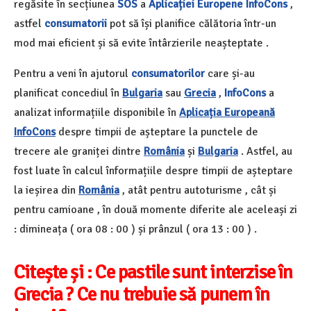
regăsite în secțiunea
SOS
a
Aplicației Europene InfoCons
,
astfel
consumatorii
pot să își planifice călătoria într-un
mod mai eficient și să evite întârzierile neașteptate .
Pentru a veni în ajutorul
consumatorilor
care și-au
planificat concediul în
Bulgaria
sau
Grecia
,
InfoCons
a
analizat informațiile disponibile în
Aplicația Europeană
InfoCons
despre timpii de așteptare la punctele de
trecere ale graniței dintre
România
și
Bulgaria
. Astfel, au
fost luate în calcul înformațiile despre timpii de așteptare
la ieșirea din
România
, atât pentru autoturisme , cât și
pentru camioane , în două momente diferite ale aceleași zi
: dimineața ( ora 08 : 00 ) și prânzul ( ora 13 : 00 ) .
Citește și :
Ce pastile sunt interzise în
Grecia ? Ce nu trebuie să punem în