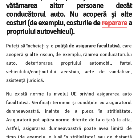
vătămarea altor persoane decât
conducătorul auto. Nu acoperă și alte
costuri (de exemplu, costurile de
reparare
a
propriului autovehicul).
Puteți să încheiați și o
poliță de asigurare facultativă
, care
acoperă și alte riscuri, de exemplu, rănirea conducătorului
auto, deteriorarea propriului automobil, furtul
vehiculului/conținutului acestuia, acte de vandalism,
asistență juridică.
Nu există norme la nivelul UE privind asigurarea auto
facultativă. Verificați termenii și condițiile cu asiguratorul
dumneavoastră, înainte de a pleca în străinătate.
Asiguratorii pot aplica norme diferite de la o țară la alta.
Astfel, asigurarea dumneavoastră poate avea limită de
timp (de exemplu, o lună în străinătate) sau de distanță