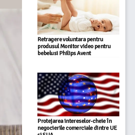
Retragere voluntara pentru
produsul Monitor video pentru
bebelusi Philips Avent
Protejarea intereselor-cheie în
negocierile comerciale dintre UE
și SUA