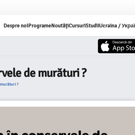
Despre noi
Programe
Noutăți
Cursuri
Studii
Ucraina / Укра
rvele de murături ?
 murături ?