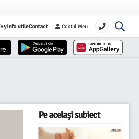
їну
Info utile
Contact
Contul Meu
Pe același subiect