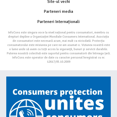
Site-ul vechi
Parteneri media
Parteneri Internaționali
InfoCons este singura voce la nivel național pentru consumatori, membru cu
drepturi depline a Organizației Mondiale Consumers International. Asociația
de consumatori este necesară acum, mai mult ca niciodată. Protecția
consumatorului este misiunea pe care ne-am asumat-o. Viziunea noastră este
o lume unde să avem cu toții acces la siguranță, bunuri și servicii durabile.
Puterea noastră colectivă este suportul pentru consumatorii din întreaga țară.
InfoCons este operator de date cu caracter personal înregistrat cu nr.
12617/05.10.2009