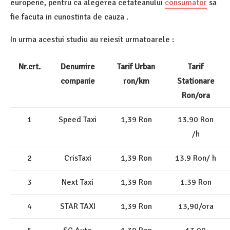
europene, pentru ca alegerea cetateanului
consumator
sa
fie facuta in cunostinta de cauza .
In urma acestui studiu au reiesit urmatoarele :
Nr.crt.
Denumire
Tarif Urban
Tarif
companie
ron/km
Stationare
Ron/ora
1
Speed Taxi
1,39 Ron
13.90 Ron
/h
2
CrisTaxi
1,39 Ron
13.9 Ron/ h
3
Next Taxi
1,39 Ron
1.39 Ron
4
STAR TAXI
1,39 Ron
13,90/ora