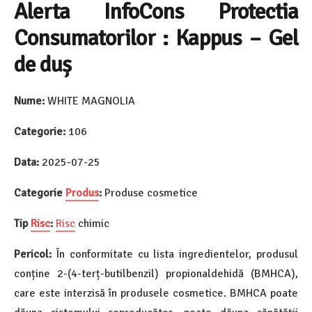
Alerta InfoCons Protectia
Consumatorilor : Kappus – Gel
de duș
Nume:
WHITE MAGNOLIA
Categorie:
106
Data:
2025-07-25
Categorie
Produs
:
Produse cosmetice
Tip
Risc
:
Risc
chimic
Pericol:
În conformitate cu lista ingredientelor, produsul
conține 2-(4-terț-butilbenzil) propionaldehidă (BMHCA),
care este interzisă în produsele cosmetice. BMHCA poate