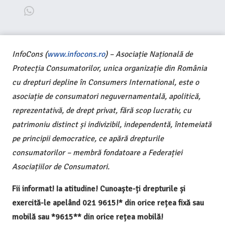
InfoCons (
www.infocons.ro
) – Asociație Națională de
Protecția Consumatorilor, unica organizație din România
cu drepturi depline în Consumers International, este o
asociație de consumatori neguvernamentală, apolitică,
reprezentativă, de drept privat, fără scop lucrativ, cu
patrimoniu distinct și indivizibil, independentă, întemeiată
pe principii democratice, ce apără drepturile
consumatorilor – membră fondatoare a Federației
Asociațiilor de Consumatori.
Fii informat! Ia atitudine! Cunoaște-ți drepturile și
exercită-le apelând 021 9615!* din orice rețea fixă sau
mobilă sau *9615** din orice rețea mobilă!