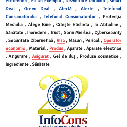
Protection
,
Fii Un Exemplu
,
Dezvoltare Durabilă
,
Smart
Deal
,
Green Deal
,
Alertă
,
Alerte
,
Telefonul
Consumatorului
,
Telefonul Consumatorilor
, Protecția
Mediului , Alege Bine , Citește Eticheta , Ia Atitudine ,
Sănătate , Incredere , Trust , Sorin Mierlea , Cybersecurity
, Securitate Cibernetică ,
Risc
, Măsuri , Pericol ,
Operator
economic
, Material ,
Produs
, Aparate , Aparate electrice
, Asigurare ,
Asigurat
, Gel de duș , Produse cosmetice ,
Ingrediente , Sănătate