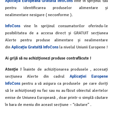
Aplicația Europeană Gratuită InfoCons
vine în sprijinul tău
pentru identificarea produselor alimentare și
nealimentare nesigure ( neconforme ).
InfoCons
vine în sprijinul consumatorilor oferindu-le
posibilitatea de a accesa direct și GRATUIT secțiunea
Alerte pentru produse alimentare și nealimentare
din
Aplicația Gratuită InfoCons
la nivelul Uniunii Europene !
Ai grijă să nu achiziționezi produse contrafăcute !
Atenție !
Înainte de achiziționarea produsele , accesați
secțiunea Alerte din cadrul
Aplicației Europene
InfoCons
pentru a vă asigura ca produsele pe care doriți
să le achiziționați nu fac sau nu au făcut obiectul alertelor
emise de Uniunea Europeană , doar printr-o simplă căutare
în bara de meniu din aceast secțiune – “căutare” .