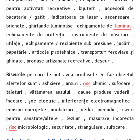
pentru activitati recreative , bijuterii , accesorii de
bucatarie / gatit , indicatoare cu laser , ascensoare ,
brichete , ghirlande luminoase , echipamente de
iluminat
,
echipamente de protecție , instrumente de măsurare ,
utilaje , echipamente / recipiente sub presiune , jucării ,
papetărie , articole pirotehnice , transporturi feroviare și
ghidate , produse artizanale recreative , deșeuri .
Riscurile
pe care le pot avea produsele ce fac obiectul
alertelor sunt : asfixiere , arsuri ,
risc
chimic , sufocare ,
taieturi , vătămarea auzului , daune produse vederii ,
înecare , șoc electric , interferențe electromagnetice ,
consum energetic , imobilizare , mediu , incendiu , riscuri
pentru sănătate/altele , leziuni , măsurare incorectă
,
risc
microbiologic , securitate , strangulare , sufocare .