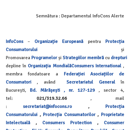
Semnătura : Departamentul InfoCons Alerte
InfoCons
–
Organizație Europeană
pentru
Protecția
Consumatorului
și
Promovarea
Programelor
și
Strategiilor
membră
cu
drepturi
depline în
Organizația Mondială
Consumers International
,
membra fondatoare a
Federației Asociațiilor de
Consumatori
, având
Secretariatul General
în
București,
Bd. Mărășești , nr. 127-129
, sector 4,
tel:
021/319.32.66
, mail
:
secretariat@infocons.ro
,
Protecția
Consumatorului
,
Protecția Consumatorilor
,
Proprietate
Intelectuală
,
Consumers Protection
,
Consumer