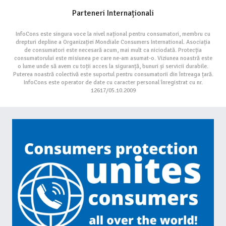
Parteneri Internaționali
InfoCons este singura voce la nivel național pentru consumatori, membru cu
drepturi depline a Organizației Mondiale Consumers International. Asociația
de consumatori este necesară acum, mai mult ca niciodată. Protecția
consumatorului este misiunea pe care ne-am asumat-o. Viziunea noastră este
o lume unde să avem cu toții acces la siguranță, bunuri și servicii durabile.
Puterea noastră colectivă este suportul pentru consumatorii din întreaga țară.
InfoCons este operator de date cu caracter personal înregistrat cu nr.
12617/05.10.2009