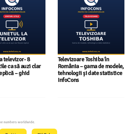
a televizor- 8
Televizoare Toshiba în
tile ca să auzi clar
România – gama de modele,
eplică – ghid
tehnologii și date statistice
InfoCons
one numbers worldwide.