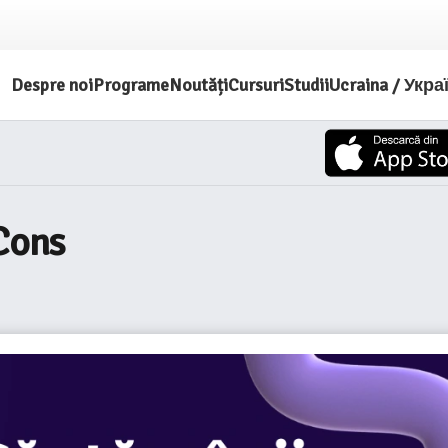
Despre noi
Programe
Noutăți
Cursuri
Studii
Ucraina / Укра
oCons