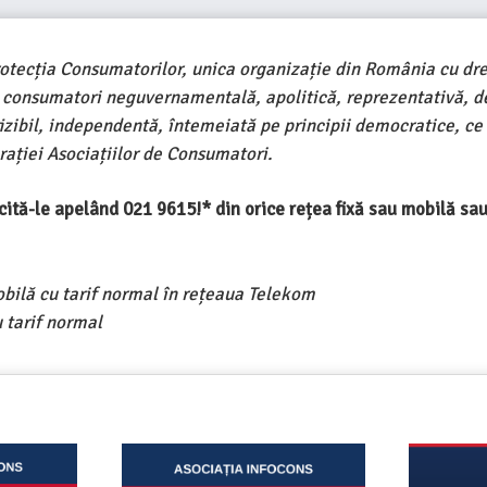
rotecția Consumatorilor, unica organizație din România cu dre
e consumatori neguvernamentală, apolitică, reprezentativă, d
ivizibil, independentă, întemeiată pe principii democratice, ce
ației Asociațiilor de Consumatori.
ercită-le apelând 021 9615!* din orice rețea fixă sau mobilă s
obilă cu tarif normal în rețeaua Telekom
 tarif normal