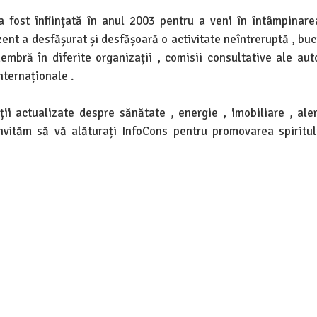
fost înființată în anul 2003 pentru a veni în întâmpinare
ent a desfășurat și desfășoară o activitate neîntreruptă , bu
embră în diferite organizații , comisii consultative ale autor
nternaționale .
ii actualizate despre sănătate , energie , imobiliare , aler
vităm să vă alăturați InfoCons pentru promovarea spiritulu