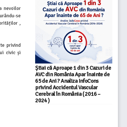
a nevoilor
curându-se
ităților ,
te privind
i civic și
Știai că Aproape 1 din 3 Cazuri de
AVC din România Apar înainte de
65 de Ani ? Analiza InfoCons
privind Accidentul Vascular
Cerebral în România ( 2016 –
2024 )