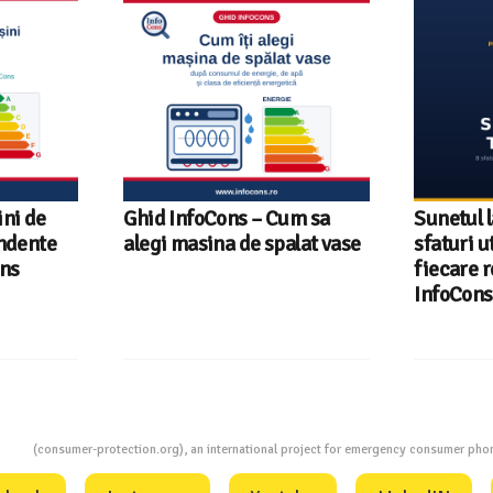
ni de
Ghid InfoCons – Cum sa
Sunetul l
endente
alegi masina de spalat vase
sfaturi u
ons
fiecare r
InfoCons
ion
(consumer-protection.org), an international project for emergency consumer ph