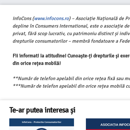
InfoCons (
www.infocons.ro
) – Asociație Națională de P
depline în Consumers International, este o asociație d
privat, fără scop lucrativ, cu patrimoniu distinct și ind
drepturile consumatorilor – membră fondatoare a Feder
Fii informat! Ia atitudine! Cunoaște-ți drepturile și ex
din orice rețea mobilă!
**Număr de telefon apelabil din orice rețea fixă sau m
***Număr de telefon apelabil din orice rețea mobilă cu
Te-ar putea interesa și