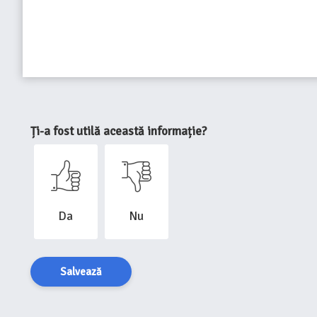
Ți-a fost utilă această informație?
Da
Nu
Salvează