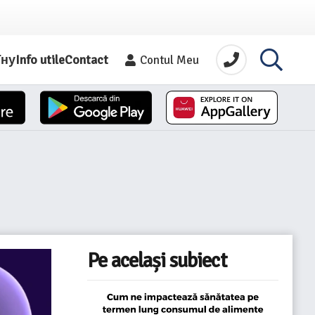
їну
Info utile
Contact
Contul Meu
Pe același subiect