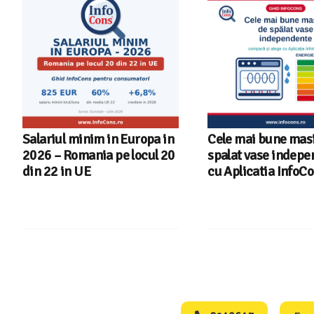
Salariul minim in Europa in
Cele mai bune masi
2026 – Romania pe locul 20
spalat vase indep
din 22 in UE
cu Aplicatia InfoC
Consumers Protect