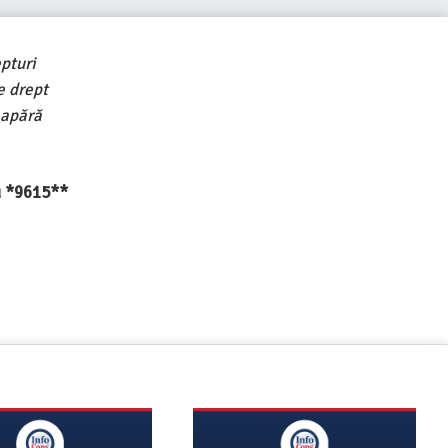
pturi
e drept
 apără
au *9615**