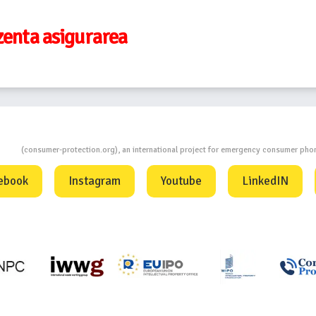
zenta asigurarea
ion
(consumer-protection.org), an international project for emergency consumer ph
ebook
Instagram
Youtube
LinkedIN