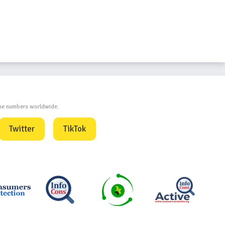
one numbers worldwide.
Twitter
TikTok