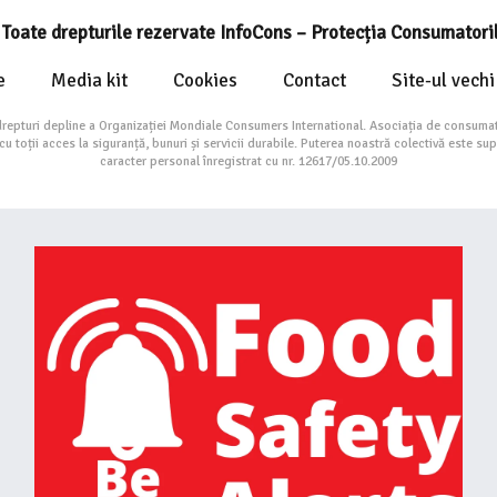
Toate drepturile rezervate InfoCons – Protecția Consumatori
e
Media kit
Cookies
Contact
Site-ul vechi
drepturi depline a Organizației Mondiale Consumers International. Asociația de consumat
toții acces la siguranță, bunuri și servicii durabile. Puterea noastră colectivă este su
caracter personal înregistrat cu nr. 12617/05.10.2009