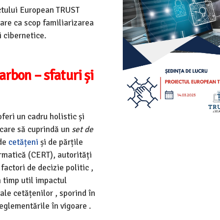
ectului European TRUST
re ca scop familiarizarea
i cibernetice.
rbon – sfaturi și
feri un cadru holistic și
care să cuprindă un
set de
 de
cetățeni
și de părțile
rmatică (CERT), autorități
factori de decizie politic ,
n timp util impactul
ale cetățenilor , sporind în
eglementările în vigoare .