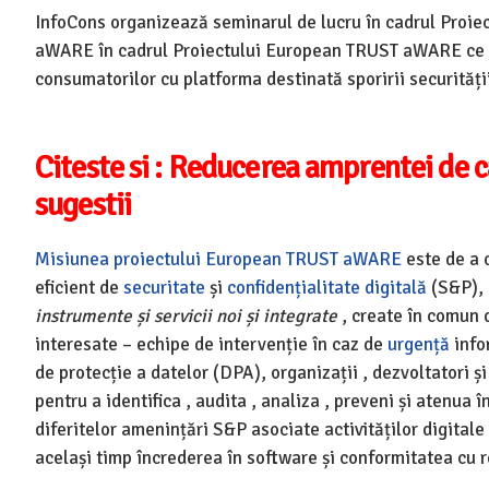
InfoCons organizează seminarul de lucru în cadrul Proi
aWARE în cadrul Proiectului European TRUST aWARE ce a
consumatorilor cu platforma destinată sporirii securități
Citeste si :
Reducerea amprentei de ca
sugestii
Misiunea
proiectului European
TRUST aWARE
este de a o
eficient de
securitate
și
confidențialitate digitală
(S&P), 
instrumente și servicii noi și integrate
, create în comun
interesate – echipe de intervenție în caz de
urgență
info
de protecție a datelor (DPA), organizații , dezvoltatori și 
pentru a identifica , audita , analiza , preveni și atenua î
diferitelor amenințări S&P asociate activităților digitale 
același timp încrederea în software și conformitatea cu r