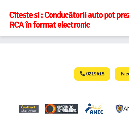
Citeste si :
Conducătorii auto pot pre
RCA în format electronic
Consumers Protect
0219615
Fac