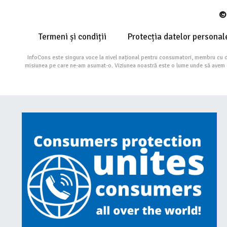
© 
Termeni și condiții
Protecția datelor personal
InfoCons este singura voce la nivel național pentru consumatori, membru cu 
misiunea pe care ne-am asumat-o. Viziunea noastră este o lume unde să avem cu 