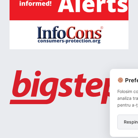
Prefe
Folosim co
analiza tr
pentru a-ț
Respin