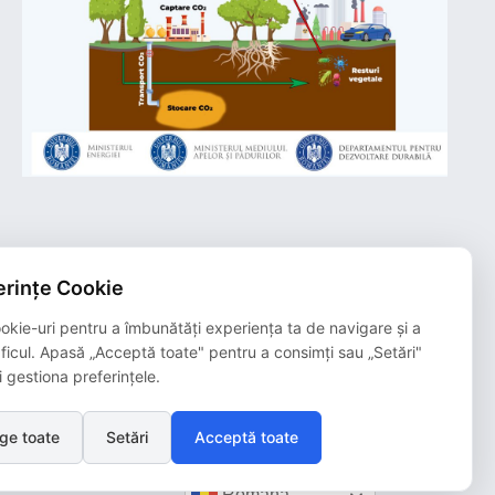
rințe Cookie
Plățile online efectuate pe acest site
sunt procesate de către Netopia Payments
okie-uri pentru a îmbunătăți experiența ta de navigare și a
și beneficiază de 3D-Secure.
aficul. Apasă „Acceptă toate" pentru a consimți sau „Setări"
i gestiona preferințele.
ge toate
Setări
Acceptă toate
Română