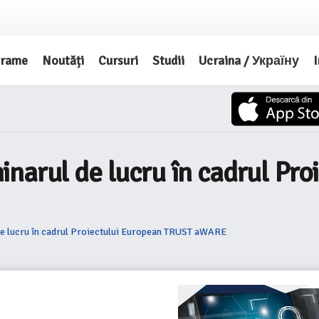
grame
Noutăți
Cursuri
Studii
Ucraina / Україну
I
narul de lucru în cadrul Pr
de lucru în cadrul Proiectului European TRUST aWARE