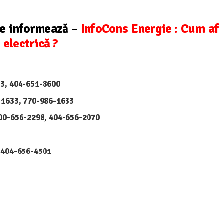
te informează –
InfoCons Energie : Cum af
 electrică ?
23, 404-651-8600
-1633, 770-986-1633
800-656-2298, 404-656-2070
 404-656-4501