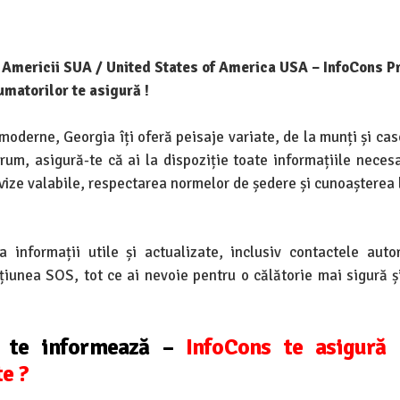
le Americii SUA / United States of America USA – InfoCons P
matorilor te asigură !
 moderne, Georgia îți oferă peisaje variate, de la munți și c
 drum, asigură-te că ai la dispoziție toate informațiile neces
 vize valabile, respectarea normelor de ședere și cunoașterea 
 informații utile și actualizate, inclusiv contactele autori
țiunea SOS, tot ce ai nevoie pentru o călătorie mai sigură ș
r te informează –
InfoCons te asigură
te ?