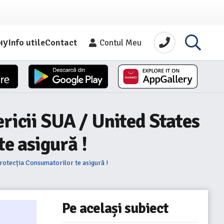
ну
Info utile
Contact
Contul Meu
ericii SUA / United States
e asigură !
rotecția Consumatorilor te asigură !
Pe același subiect