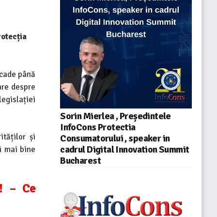
rotecția
ascade până
are despre
legislației
Sorin Mierlea , Președintele
InfoCons Protectia
tăților și
Consumatorului , speaker in
cadrul Digital Innovation Summit
i mai bine
Bucharest
 ! – Ce