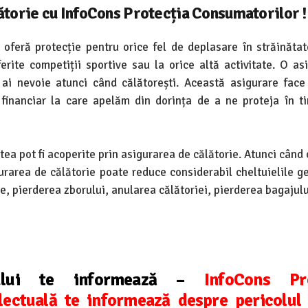
ătorie cu InfoCons Protecția Consumatorilor 
oferă protecție pentru orice fel de deplasare în străinătat
ferite competiții sportive sau la orice altă activitate. O as
e ai nevoie atunci când călătorești. Această asigurare face
financiar la care apelăm din dorința de a ne proteja în t
stea pot fi acoperite prin asigurarea de călătorie. Atunci cân
urarea de călătorie poate reduce considerabil cheltuielile g
, pierderea zborului, anularea călătoriei, pierderea bagajulu
rului te informează –
InfoCons Pro
lectuală te informează despre pericolul 