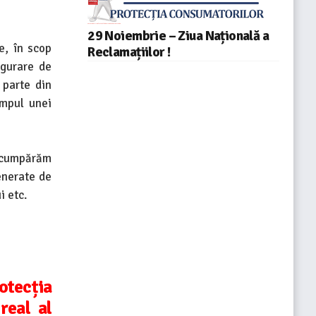
!
29 Noiembrie – Ziua Națională a
e, în scop
Reclamațiilor !
igurare de
 parte din
impul unei
d cumpărăm
enerate de
i etc.
tecția
real al