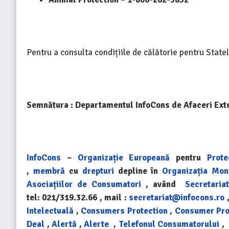
Pentru a consulta condițiile de călătorie pentru Statel
Semnătura :
Departamentul InfoCons de Afaceri Ext
InfoCons
–
Organizație Europeană
pentru
Prote
,
membră
cu
drepturi
depline în
Organizația Mon
Asociațiilor de Consumatori
, având
Secretaria
tel: 021/319.32.66 , mail :
secretariat@infocons.ro
Intelectuală
,
Consumers Protection
,
Consumer Pro
Deal
,
Alertă
,
Alerte
,
Telefonul Consumatorului