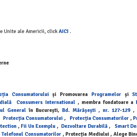
e Unite ale Americii, click
AICI
.
erne
cția Consumatorului
și Promovarea
Programelor
și
St
dială
Consumers International
, membra fondatoare a
tul General
în București,
Bd. Mărășești , nr. 127-129
, 
,
Protecția Consumatorului
,
Protecția Consumatorilor
,
P
tection
,
Fii Un Exemplu
,
Dezvoltare Durabilă
,
Smart De
,
Telefonul Consumatorilor
, Protecția Mediului , Alege Bine