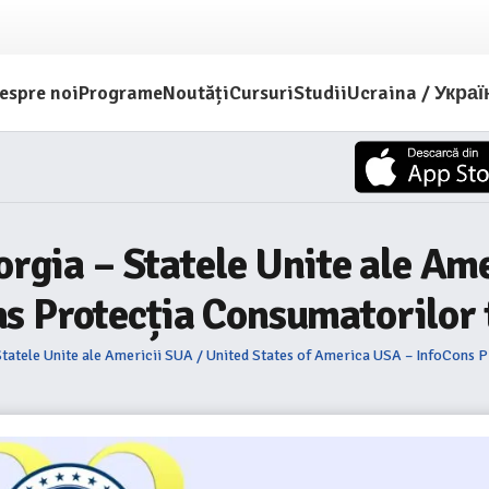
espre noi
Programe
Noutăți
Cursuri
Studii
Ucraina / Украї
eorgia – Statele Unite ale Am
s Protecția Consumatorilor t
 Statele Unite ale Americii SUA / United States of America USA – InfoCons P