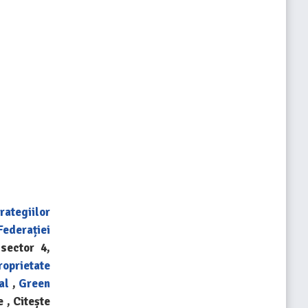
rategiilor
Federației
sector 4,
roprietate
al
,
Green
 , Citește