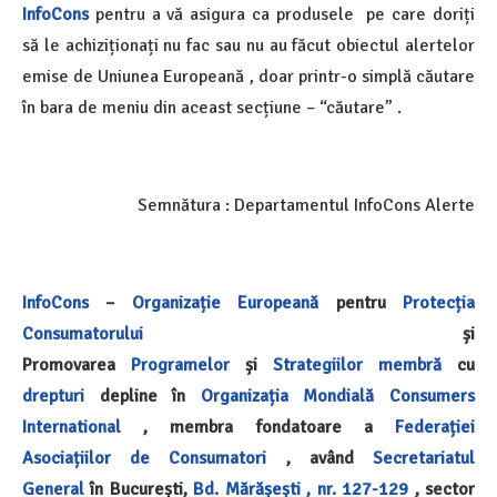
InfoCons
pentru a vă asigura ca produsele pe care doriți
să le achiziționați nu fac sau nu au făcut obiectul alertelor
emise de Uniunea Europeană , doar printr-o simplă căutare
în bara de meniu din aceast secțiune – “căutare” .
Semnătura : Departamentul InfoCons Alerte
InfoCons
–
Organizație Europeană
pentru
Protecția
Consumatorului
și
Promovarea
Programelor
și
Strategiilor
membră
cu
drepturi
depline în
Organizația Mondială
Consumers
International
, membra fondatoare a
Federației
Asociațiilor de Consumatori
, având
Secretariatul
General
în București,
Bd. Mărășești , nr. 127-129
, sector