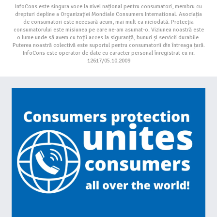
InfoCons este singura voce la nivel național pentru consumatori, membru cu
drepturi depline a Organizației Mondiale Consumers International. Asociația
de consumatori este necesară acum, mai mult ca niciodată. Protecția
consumatorului este misiunea pe care ne-am asumat-o. Viziunea noastră este
o lume unde să avem cu toții acces la siguranță, bunuri și servicii durabile.
Puterea noastră colectivă este suportul pentru consumatorii din întreaga țară.
InfoCons este operator de date cu caracter personal înregistrat cu nr.
12617/05.10.2009