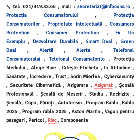
4, tel: 021/319.32.66 , mail :
secretariat@infocons.ro
,
Protecția Consumatorului
,
Protecția
Consumatorilor
,
Proprietate Intelectuală
,
Consumers
Protection
,
Consumer Protection
,
Fii Un
Exemplu
,
Dezvoltare Durabilă
,
Smart Deal
,
Green
Deal
,
Alertă
,
Alerte
,
Telefonul
Consumatorului
,
Telefonul Consumatorilo
, Protecția
Mediului , Alege Bine , Citește Eticheta , Ia Atitudine ,
Sănătate , Incredere , Trust , Sorin Mierlea , Cybersecurity
, Securitate Cibernetică , Asigurare ,
Asigurat
, Școală
Profesională , Școală de Meserii , Studiu , Rechizite ,
Școală , Copii , Părinți , Autoturism , Program Rabla , Rabla
2025 , Program rabla 2025 , Aston Martin , Vagon pentru
pasageri , Pericol ,
Risc
, Componente