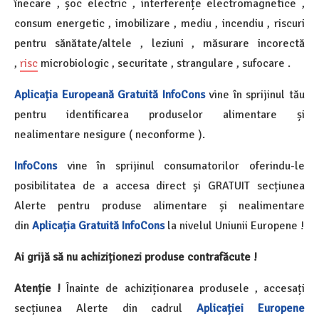
înecare , șoc electric , interferențe electromagnetice ,
consum energetic , imobilizare , mediu , incendiu , riscuri
pentru sănătate/altele , leziuni , măsurare incorectă
,
risc
microbiologic , securitate , strangulare , sufocare .
Aplicația Europeană Gratuită InfoCons
vine în sprijinul tău
pentru identificarea produselor alimentare și
nealimentare nesigure ( neconforme ).
InfoCons
vine în sprijinul consumatorilor oferindu-le
posibilitatea de a accesa direct și GRATUIT secțiunea
Alerte pentru produse alimentare și nealimentare
din
Aplicația Gratuită InfoCons
la nivelul Uniunii Europene !
Ai grijă să nu achiziționezi produse contrafăcute !
Atenție !
Înainte de achiziționarea produsele , accesați
secțiunea Alerte din cadrul
Aplicației Europene