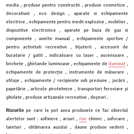
media , produse pentru constructii , produse cosmetice ,
decoratiuni , eco design , aparate si echipamente
electrice , echipamente pentru medii explozive , mobilier ,
dispozitive electronice , aparate pe baza de gaz si
componente , unelte manual , echipamente sportive /
pentru activitati recreative , bijuterii , accesorii de
bucatarie / gatit , indicatoare cu laser , ascensoare ,
brichete , ghirlande luminoase , echipamente de
iluminat
,
echipamente de protecție , instrumente de măsurare ,
utilaje , echipamente / recipiente sub presiune , jucării ,
papetărie , articole pirotehnice , transporturi feroviare și
ghidate , produse artizanale recreative , deșeuri .
Riscurile
pe care le pot avea produsele ce fac obiectul
alertelor sunt : asfixiere , arsuri ,
risc
chimic , sufocare ,
taieturi , vătămarea auzului , daune produse vederii ,