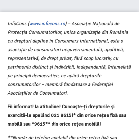
InfoCons (
www.infocons.ro
) – Asociație Națională de
Protecția Consumatorilor, unica organizație din România
cu drepturi depline în Consumers International, este o
asociație de consumatori neguvernamentală, apolitică,
reprezentativă, de drept privat, fără scop lucrativ, cu
patrimoniu distinct și indivizibil, independentă, întemeiată
pe principii democratice, ce apără drepturile
consumatorilor – membră fondatoare a Federației
Asociațiilor de Consumatori.
Fii informat! Ia atitudine! Cunoaște-ți drepturile și
exercită-le apelând 021 9615!* din orice rețea fixă sau
mobilă sau *9615** din orice rețea mobilă!
**Număr de telefon apelabil din orice rețea fixă sau