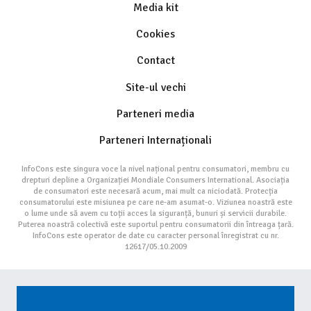
Media kit
Cookies
Contact
Site-ul vechi
Parteneri media
Parteneri Internaționali
InfoCons este singura voce la nivel național pentru consumatori, membru cu
drepturi depline a Organizației Mondiale Consumers International. Asociația
de consumatori este necesară acum, mai mult ca niciodată. Protecția
consumatorului este misiunea pe care ne-am asumat-o. Viziunea noastră este
o lume unde să avem cu toții acces la siguranță, bunuri și servicii durabile.
Puterea noastră colectivă este suportul pentru consumatorii din întreaga țară.
InfoCons este operator de date cu caracter personal înregistrat cu nr.
12617/05.10.2009