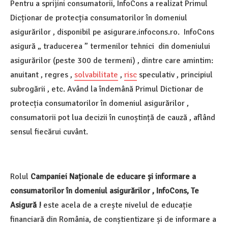
Pentru a sprijini consumatorii, InfoCons a realizat Primul
Dicționar de protecția consumatorilor în domeniul
asigurărilor , disponibil pe asigurare.infocons.ro. InfoCons
asigură „ traducerea ” termenilor tehnici din domeniului
asigurărilor (peste 300 de termeni) , dintre care amintim:
anuitant , regres ,
solvabilitate
,
risc
speculativ , principiul
subrogării , etc. Având la îndemână Primul Dictionar de
protecția consumatorilor în domeniul asigurărilor ,
consumatorii pot lua decizii în cunoștință de cauză , aflând
sensul fiecărui cuvânt.
Rolul
Campaniei Naționale de educare și informare a
consumatorilor în domeniul asigurărilor , InfoCons, Te
Asigură !
este acela de a crește nivelul de educație
financiară din România, de conștientizare și de informare a