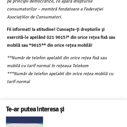
pe principii democratice, ce apără drepturile
consumatorilor – membră fondatoare a Federației
Asociațiilor de Consumatori.
Fii informat! Ia atitudine! Cunoaște-ți drepturile și
exercită-le apelând 021 9615!* din orice rețea fixă sau
mobilă sau *9615** din orice rețea mobilă!
**Număr de telefon apelabil din orice rețea fixă sau
mobilă cu tarif normal în rețeaua Telekom
***Număr de telefon apelabil din orice rețea mobilă cu
tarif normal
Te-ar putea interesa și