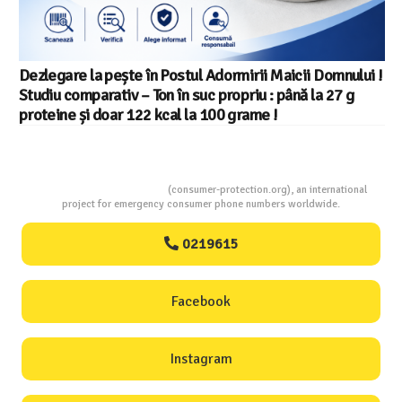
i Maicii Domnului !
Salariul minim in Europa in 2026 – Ro
 : până la 27 g
din 22 in UE
e !
Consumers Protection
(consumer-protection.org), an international
project for emergency consumer phone numbers worldwide.
0219615
Facebook
Instagram