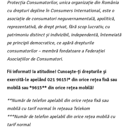
Protecția Consumatorilor, unica organizație din România
cu drepturi depline în Consumers International, este o
asociație de consumatori neguvernamentală, apolitică,
reprezentativă, de drept privat, fără scop lucrativ, cu
patrimoniu distinct și indivizibil, independentă, întemeiată
pe principii democratice, ce apără drepturile
consumatorilor – membră fondatoare a Federației
Asociațiilor de Consumatori.
Fii informat! Ia atitudine! Cunoaște-ți drepturile și
exercită-le apelând 021 9615!* din orice rețea fixă sau
mobilă sau *9615** din orice rețea mobilă!
**Număr de telefon apelabil din orice rețea fixă sau
mobilă cu tarif normal în rețeaua Telekom
***Număr de telefon apelabil din orice rețea mobilă cu
tarif normal