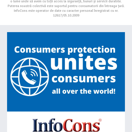
o lume unde să avem cu toții acces la siguranță, bunuri și servicii durabile.
Puterea noastră colectivă este suportul pentru consumatorii din întreaga țară.
InfoCons este operator de date cu caracter personal înregistrat cu nr.
12617/05.10.2009