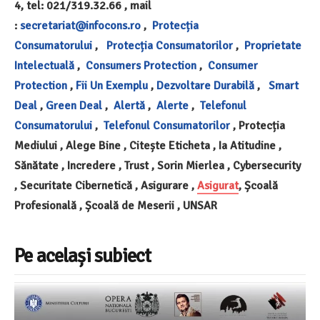
4, tel: 021/319.32.66 , mail
:
secretariat@infocons.ro
,
Protecția
Consumatorului
,
Protecția Consumatorilor
,
Proprietate
Intelectuală
,
Consumers Protection
,
Consumer
Protection
,
Fii Un Exemplu
,
Dezvoltare Durabilă
,
Smart
Deal
,
Green Deal
,
Alertă
,
Alerte
,
Telefonul
Consumatorului
,
Telefonul Consumatorilor
, Protecția
Mediului , Alege Bine , Citește Eticheta , Ia Atitudine ,
Sănătate , Incredere , Trust , Sorin Mierlea , Cybersecurity
, Securitate Cibernetică , Asigurare ,
Asigurat
, Școală
Profesională , Școală de Meserii , UNSAR
Pe același subiect