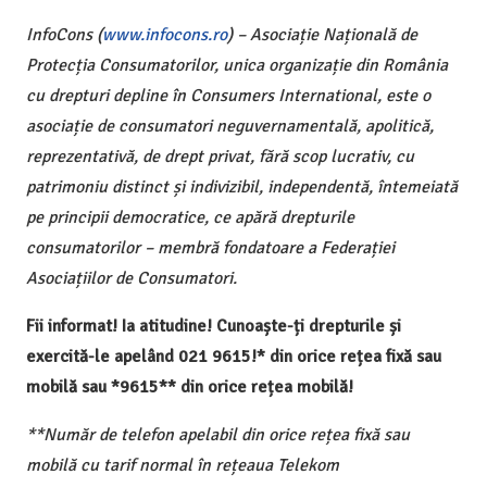
InfoCons (
www.infocons.ro
) – Asociație Națională de
Protecția Consumatorilor, unica organizație din România
cu drepturi depline în Consumers International, este o
asociație de consumatori neguvernamentală, apolitică,
reprezentativă, de drept privat, fără scop lucrativ, cu
patrimoniu distinct și indivizibil, independentă, întemeiată
pe principii democratice, ce apără drepturile
consumatorilor – membră fondatoare a Federației
Asociațiilor de Consumatori.
Fii informat! Ia atitudine! Cunoaște-ți drepturile și
exercită-le apelând 021 9615!* din orice rețea fixă sau
mobilă sau *9615** din orice rețea mobilă!
**Număr de telefon apelabil din orice rețea fixă sau
mobilă cu tarif normal în rețeaua Telekom