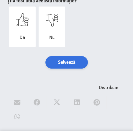
Ți-a fost utilă această informație?
Da
Nu
Salvează
Distribuie