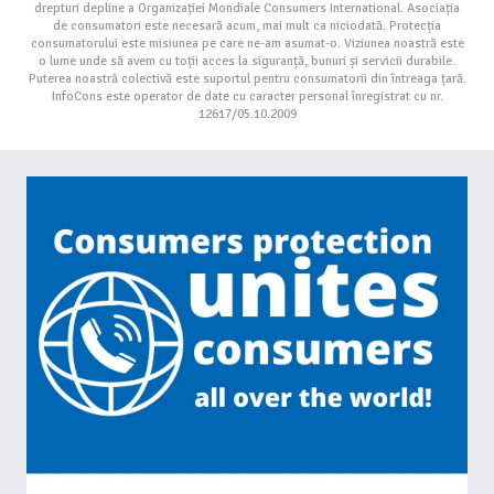
drepturi depline a Organizației Mondiale Consumers International. Asociația
de consumatori este necesară acum, mai mult ca niciodată. Protecția
consumatorului este misiunea pe care ne-am asumat-o. Viziunea noastră este
o lume unde să avem cu toții acces la siguranță, bunuri și servicii durabile.
Puterea noastră colectivă este suportul pentru consumatorii din întreaga țară.
InfoCons este operator de date cu caracter personal înregistrat cu nr.
12617/05.10.2009