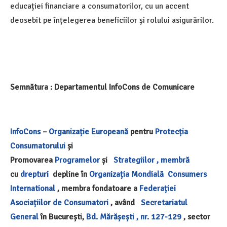
educației financiare a consumatorilor, cu un accent
deosebit pe înțelegerea beneficiilor și rolului asigurărilor.
Semnătura : Departamentul InfoCons de Comunicare
InfoCons
–
Organizație Europeană
pentru
Protecția
Consumatorului
și
Promovarea
Programelor
și
Strategiilor ,
membră
cu
drepturi
depline în
Organizația Mondială
Consumers
International
, membra fondatoare a
Federației
Asociațiilor de Consumatori
, având
Secretariatul
General
în București,
Bd. Mărășești , nr. 127-129
, sector