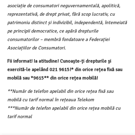
asociație de consumatori neguvernamentală, apolitică,
reprezentativă, de drept privat, fără scop lucrativ, cu
patrimoniu distinct și indivizibil, independentă, întemeiată
pe principii democratice, ce apără drepturile
consumatorilor – membră fondatoare a Federației
Asociațiilor de Consumatori.
Fii informat! Ia atitudine! Cunoaște-ți drepturile și
exercită-le apelând 021 9615!* din orice rețea fixă sau
mobilă sau *9615** din orice rețea mobilă!
**Număr de telefon apelabil din orice rețea fixă sau
mobilă cu tarif normal în rețeaua Telekom
***Număr de telefon apelabil din orice rețea mobilă cu
tarif normal