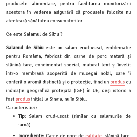
produsele alimentare, pentru facilitarea monitorizării
acestora în vederea asigurării că produsele folosite nu
afectează sănătatea consumatorilor .
Ce este Salamul de Sibiu ?
Salamul de Sibiu
este un salam crud-uscat, emblematic
pentru România, fabricat din carne de porc matură și
slănină tare, condimentat special, maturat lent și învelit
într-o membrană acoperită de mucegai nobil, care îi
conferă o aromă distinctă și o protecție, fiind un
produs
cu
indicație geografică protejată (IGP) în UE, deși istoric a
fost
produs
inițial la Sinaia, nu în Sibiu.
Caracteristici :
Tip:
Salam crud-uscat (similar cu salamurile de
iarnă).
Ingrediente:
Carne de porc de
calitate
, slănină tare,