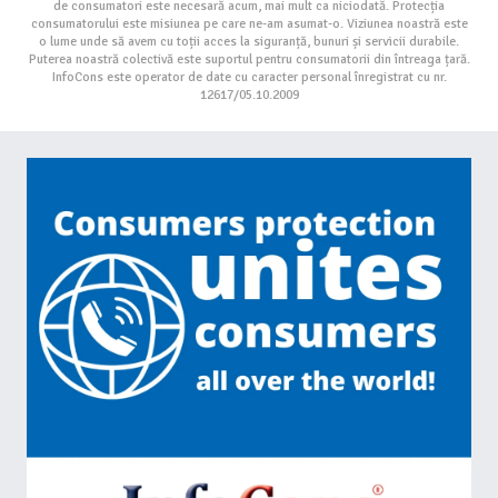
de consumatori este necesară acum, mai mult ca niciodată. Protecția
consumatorului este misiunea pe care ne-am asumat-o. Viziunea noastră este
o lume unde să avem cu toții acces la siguranță, bunuri și servicii durabile.
Puterea noastră colectivă este suportul pentru consumatorii din întreaga țară.
InfoCons este operator de date cu caracter personal înregistrat cu nr.
12617/05.10.2009