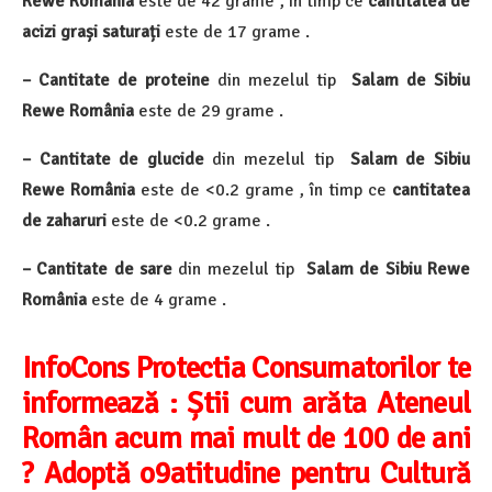
Rewe România
este de 42 grame , în timp ce
cantitatea de
acizi grași saturați
este de 17 grame .
– Cantitate de proteine
din mezelul tip
Salam de Sibiu
Rewe România
este de 29 grame .
– Cantitate de glucide
din mezelul tip
Salam de Sibiu
Rewe România
este de <0.2 grame , în timp ce
cantitatea
de zaharuri
este de <0.2 grame .
– Cantitate de sare
din mezelul tip
Salam de Sibiu Rewe
România
este de 4 grame .
InfoCons Protectia Consumatorilor te
informează :
Știi cum arăta Ateneul
Român acum mai mult de 100 de ani
? Adoptă o9atitudine pentru Cultură