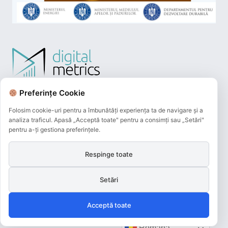
Preferințe Cookie
Folosim cookie-uri pentru a îmbunătăți experiența ta de navigare și a
analiza traficul. Apasă „Acceptă toate" pentru a consimți sau „Setări"
pentru a-ți gestiona preferințele.
Respinge toate
Plățile online efectuate pe acest site
sunt procesate de către Netopia Payments
Setări
și beneficiază de 3D-Secure.
Acceptă toate
Română