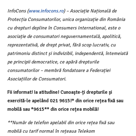
InfoCons (
www.infocons.ro
) – Asociație Națională de
Protecția Consumatorilor, unica organizație din România
cu drepturi depline în Consumers International, este o
asociație de consumatori neguvernamentală, apolitică,
reprezentativă, de drept privat, fără scop lucrativ, cu
patrimoniu distinct și indivizibil, independentă, întemeiată
pe principii democratice, ce apără drepturile
consumatorilor – membră fondatoare a Federației
Asociațiilor de Consumatori.
Fii informat! Ia atitudine! Cunoaște-ți drepturile și
exercită-le apelând 021 9615!* din orice rețea fixă sau
mobilă sau *9615** din orice rețea mobilă!
**Număr de telefon apelabil din orice rețea fixă sau
mobilă cu tarif normal în rețeaua Telekom