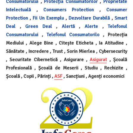
Consumatorului
,
Protecția Consumatorilor
,
Proprietate
Intelectuală
,
Consumers Protection
,
Consumer
Protection
,
Fii Un Exemplu
,
Dezvoltare Durabilă
,
Smart
Deal
,
Green Deal
,
Alertă
,
Alerte
,
Telefonul
Consumatorului
,
Telefonul Consumatorilo
, Protecția
Mediului , Alege Bine , Citește Eticheta , Ia Atitudine ,
Sănătate , Incredere , Trust , Sorin Mierlea , Cybersecurity
, Securitate Cibernetică , Asigurare ,
Asigurat
, Școală
Profesională , Școală de Meserii , Studiu , Rechizite ,
Școală , Copii , Părinți ,
ASF
, Sancțiuni , Agenți economici