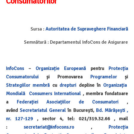
Consumatorilor
Sursa :
Autoritatea de Supraveghere Financiară
Semnătură : Departamentul InfoCons de Asigurare
InfoCons
–
Organizație Europeană
pentru
Protecția
Consumatorului
și Promovarea
Programelor
și
Strategiilor
membră
cu
drepturi
depline în
Organizația
Mondială
Consumers International
, membra fondatoare
a
Federației Asociațiilor de Consumatori
,
având
Secretariatul General
în București,
Bd. Mărășești ,
nr. 127-129
, sector 4, tel: 021/319.32.66 , mail
:
secretariat@infocons.ro
,
Protecția