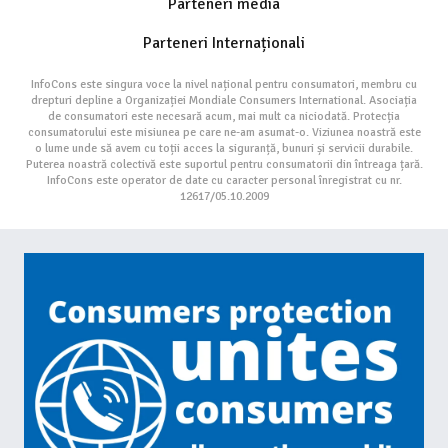
Parteneri media
Parteneri Internaționali
InfoCons este singura voce la nivel național pentru consumatori, membru cu
drepturi depline a Organizației Mondiale Consumers International. Asociația
de consumatori este necesară acum, mai mult ca niciodată. Protecția
consumatorului este misiunea pe care ne-am asumat-o. Viziunea noastră este
o lume unde să avem cu toții acces la siguranță, bunuri și servicii durabile.
Puterea noastră colectivă este suportul pentru consumatorii din întreaga țară.
InfoCons este operator de date cu caracter personal înregistrat cu nr.
12617/05.10.2009