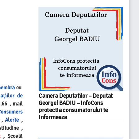
embră
cu
Camera Deputatilor – Deputat
ațiilor de
Georgel BADIU – InfoCons
.66 , mail
protectia consumatorului te
Consumers
informeaza
,
Alerte
,
titudine ,
t
, Școală