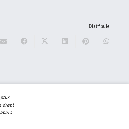
Distribuie
pturi
e drept
 apără