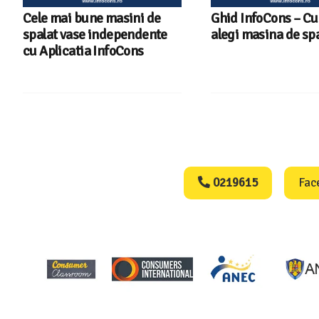
Cele mai bune masini de
Ghid InfoCons – C
spalat vase independente
alegi masina de spa
cu Aplicatia InfoCons
Consumers Protect
0219615
Fac