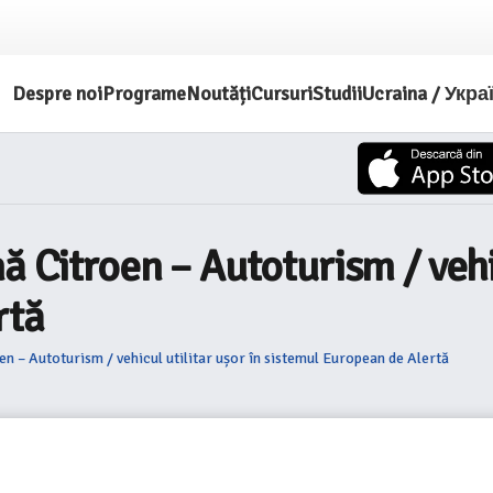
Despre noi
Programe
Noutăți
Cursuri
Studii
Ucraina / Укра
ă Citroen – Autoturism / vehic
rtă
en – Autoturism / vehicul utilitar ușor în sistemul European de Alertă