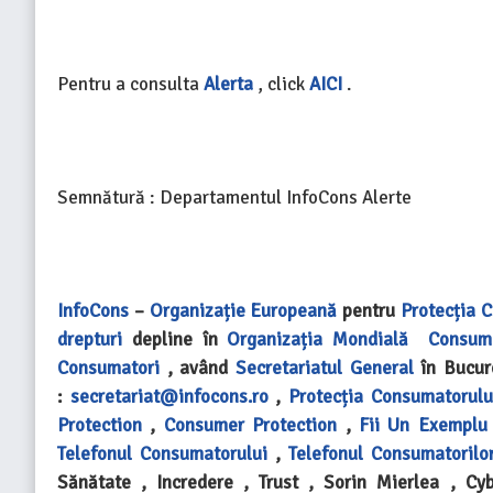
Pentru a consulta
Alerta
, click
AICI
.
Semnătură : Departamentul InfoCons Alerte
InfoCons
–
Organizație Europeană
pentru
Protecția 
drepturi
depline în
Organizația Mondială
Consume
Consumatori
, având
Secretariatul General
în Bucur
:
secretariat@infocons.ro
,
Protecția Consumatorulu
Protection
,
Consumer Protection
,
Fii Un Exemplu
Telefonul Consumatorului
,
Telefonul Consumatorilo
Sănătate , Incredere , Trust , Sorin Mierlea , Cyb