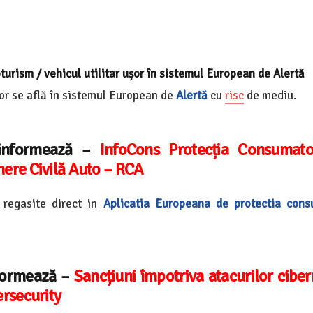
turism / vehicul utilitar ușor în sistemul European de Alertă
or se află în sistemul
European de
Alertă
cu
risc
de mediu
.
 informează –
InfoCons Protecția Consumator
ere Civilă Auto – RCA
 regasite direct in
Aplicatia Europeana de protectia cons
formează –
Sancțiuni împotriva atacurilor ciber
ersecurity