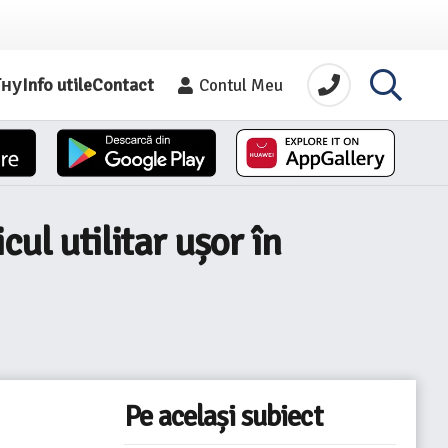
їну
Info utile
Contact
Contul Meu
ul utilitar ușor în
Pe același subiect