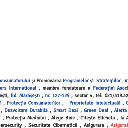
Consumatorului
și Promovarea
Programelor
și
Strategiilor
,
m
rs International
, membra fondatoare a
Federației Asoci
ești,
Bd. Mărășești , nr. 127-129
, sector 4, tel: 021/319.32
i
,
Protecția Consumatorilor
,
Proprietate Intelectuală
,
,
Dezvoltare Durabilă
,
Smart Deal
,
Green Deal
,
Alertă
r
, Protecția Mediului , Alege Bine , Citește Eticheta , Ia A
ersecurity , Securitate Cibernetică , Asigurare ,
Asigura