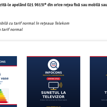
ercită-le apelând 021 9615!* din orice rețea fixă sau mobilă s
obilă cu tarif normal în rețeaua Telekom
 tarif normal