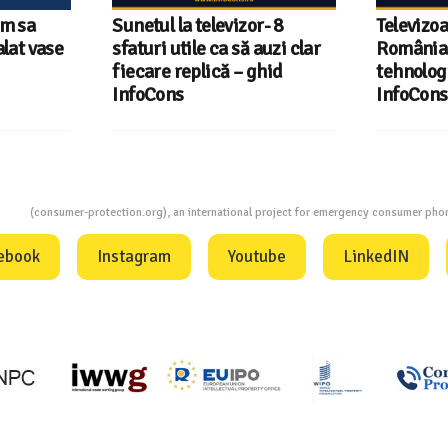
um sa
Sunetul la televizor- 8
Televizoa
lat vase
sfaturi utile ca să auzi clar
România 
fiecare replică – ghid
tehnologi
InfoCons
InfoCons
ion
(consumer-protection.org), an international project for emergency consumer ph
ebook
Instagram
Youtube
LinkedIN