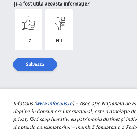
Ți-a fost utilă această informație?
Da
Nu
Salvează
InfoCons (
www.infocons.ro
) – Asociație Națională de P
depline în Consumers International, este o asociație d
privat, fără scop lucrativ, cu patrimoniu distinct și ind
drepturile consumatorilor – membră fondatoare a Feder