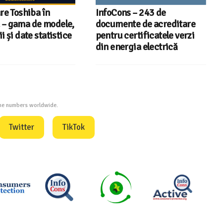
re Toshiba în
InfoCons – 243 de
– gama de modele,
documente de acreditare
i și date statistice
pentru certificatele verzi
din energia electrică
one numbers worldwide.
Twitter
TikTok