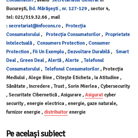
Consumatori
, având
Secretariatul General
în
București,
Bd. Mărășești , nr. 127-129
, sector 4,
tel: 021/319.32.66 , mail
:
secretariat@infocons.ro
,
Protecția
Consumatorului
,
Protecția Consumatorilor
,
Proprietate
Intelectuală
,
Consumers Protection
,
Consumer
Protection
,
Fii Un Exemplu
,
Dezvoltare Durabilă
,
Smart
Deal
,
Green Deal
,
Alertă
,
Alerte
,
Telefonul
Consumatorului
,
Telefonul Consumatorilor
, Protecția
Mediului , Alege Bine , Citește Eticheta , Ia Atitudine ,
Sănătate , Incredere , Trust , Sorin Mierlea , Cybersecurity
, Securitate Cibernetică , Asigurare ,
Asigurat
cyber
security , energie electrica , energie, gaze naturale,
furnizor energie ,
distribuitor
energie
Pe același subiect