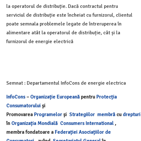
la operatorul de distribuție. Dacă contractul pentru
serviciul de distribuție este încheiat cu furnizorul, clientul
poate semnala problemele legate de întreruperea în
alimentare atât la operatorul de distribuție, cât și la
furnizorul de energie electrică
Semnat : Departamentul InfoCons de energie electrica
InfoCons
–
Organizație Europeană
pentru
Protecția
Consumatorului
și
Promovarea
Programelor
și
Strategiilor
membră
cu
drepturi
în
Organizația Mondială
Consumers International
,
membra fondatoare a
Federației Asociațiilor de