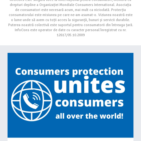
drepturi depline a Organizației Mondiale Consumers International. Asociația
de consumatori este necesară acum, mai mult ca niciodată. Protecția
consumatorului este misiunea pe care ne-am asumat-o. Viziunea noastră este
o lume unde să avem cu toții acces la siguranță, bunuri și servicii durabile.
Puterea noastră colectivă este suportul pentru consumatorii din întreaga țară.
InfoCons este operator de date cu caracter personal înregistrat cu nr.
12617/05.10.2009