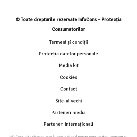
© Toate drepturile rezervate InfoCons – Protecția
Consumatorilor
Termeni și condiții
Protecția datelor personale
Media kit
Cookies
Contact
Site-ul vechi
Parteneri media
Parteneri Internaționali
InfoCons este singura voce la nivel național pentru consumatori, membru cu