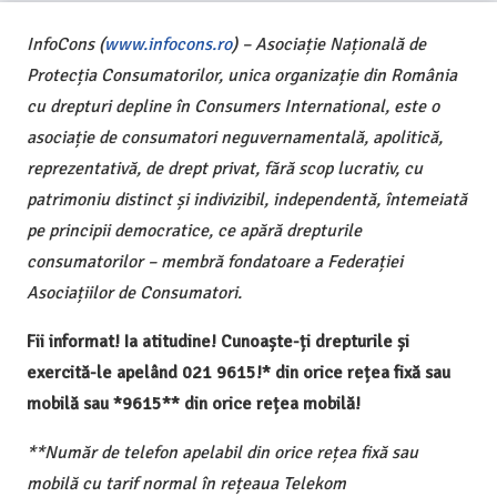
InfoCons (
www.infocons.ro
) – Asociație Națională de
Protecția Consumatorilor, unica organizație din România
cu drepturi depline în Consumers International, este o
asociație de consumatori neguvernamentală, apolitică,
reprezentativă, de drept privat, fără scop lucrativ, cu
patrimoniu distinct și indivizibil, independentă, întemeiată
pe principii democratice, ce apără drepturile
consumatorilor – membră fondatoare a Federației
Asociațiilor de Consumatori.
Fii informat! Ia atitudine! Cunoaște-ți drepturile și
exercită-le apelând 021 9615!* din orice rețea fixă sau
mobilă sau *9615** din orice rețea mobilă!
**Număr de telefon apelabil din orice rețea fixă sau
mobilă cu tarif normal în rețeaua Telekom