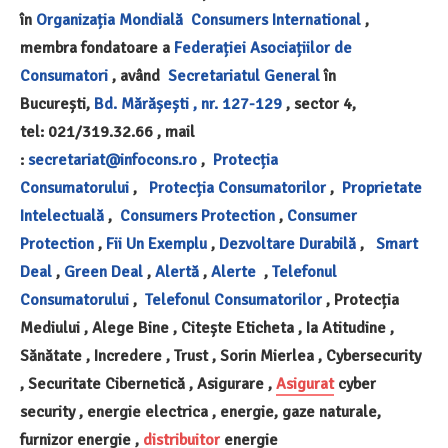
în
Organizația Mondială
Consumers International
,
membra fondatoare a
Federației Asociațiilor de
Consumatori
, având
Secretariatul General
în
București,
Bd. Mărășești , nr. 127-129
, sector 4,
tel: 021/319.32.66 , mail
:
secretariat@infocons.ro
,
Protecția
Consumatorului
,
Protecția Consumatorilor
,
Proprietate
Intelectuală
,
Consumers Protection
,
Consumer
Protection
,
Fii Un Exemplu
,
Dezvoltare Durabilă
,
Smart
Deal
,
Green Deal
,
Alertă
,
Alerte
,
Telefonul
Consumatorului
,
Telefonul Consumatorilor
, Protecția
Mediului , Alege Bine , Citește Eticheta , Ia Atitudine ,
Sănătate , Incredere , Trust , Sorin Mierlea , Cybersecurity
, Securitate Cibernetică , Asigurare ,
Asigurat
cyber
security , energie electrica , energie, gaze naturale,
furnizor energie ,
distribuitor
energie