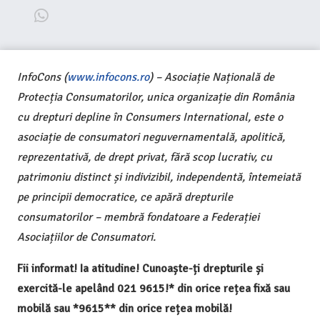
InfoCons (
www.infocons.ro
) – Asociație Națională de
Protecția Consumatorilor, unica organizație din România
cu drepturi depline în Consumers International, este o
asociație de consumatori neguvernamentală, apolitică,
reprezentativă, de drept privat, fără scop lucrativ, cu
patrimoniu distinct și indivizibil, independentă, întemeiată
pe principii democratice, ce apără drepturile
consumatorilor – membră fondatoare a Federației
Asociațiilor de Consumatori.
Fii informat! Ia atitudine! Cunoaște-ți drepturile și
exercită-le apelând 021 9615!* din orice rețea fixă sau
mobilă sau *9615** din orice rețea mobilă!