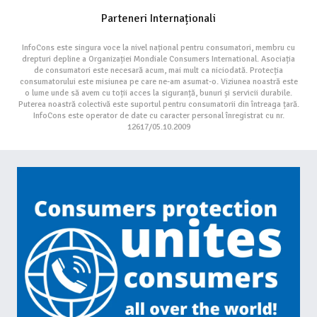
Parteneri Internaționali
InfoCons este singura voce la nivel național pentru consumatori, membru cu
drepturi depline a Organizației Mondiale Consumers International. Asociația
de consumatori este necesară acum, mai mult ca niciodată. Protecția
consumatorului este misiunea pe care ne-am asumat-o. Viziunea noastră este
o lume unde să avem cu toții acces la siguranță, bunuri și servicii durabile.
Puterea noastră colectivă este suportul pentru consumatorii din întreaga țară.
InfoCons este operator de date cu caracter personal înregistrat cu nr.
12617/05.10.2009