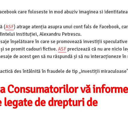
Facebook care foloseste in mod abuziv imaginea si identitatea
ră
(
ASF
) atrage atenția asupra unui cont fals de Facebook, ca
intelui instituției, Alexandru Petrescu.
saje înșelătoare în care se promovează investiții speculative
și se promit cadouri fictive.
ASF
precizează că nu are nicio le
mesaje de acest gen să nu răspundă și să nu interacționeze în 
actică des întâlnită în fraudele de tip „investiții miraculoase”
ia Consumatorilor vă inform
 legate de drepturi de