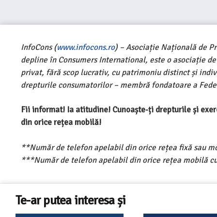
InfoCons (
www.infocons.ro
) – Asociație Națională de P
depline în Consumers International, este o asociație d
privat, fără scop lucrativ, cu patrimoniu distinct și ind
drepturile consumatorilor – membră fondatoare a Feder
Fii informat! Ia atitudine! Cunoaște-ți drepturile și ex
din orice rețea mobilă!
**Număr de telefon apelabil din orice rețea fixă sau m
***Număr de telefon apelabil din orice rețea mobilă cu
Te-ar putea interesa și