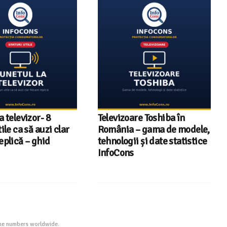
a televizor- 8
Televizoare Toshiba în
tile ca să auzi clar
România – gama de modele,
eplică – ghid
tehnologii și date statistice
InfoCons
one numbers worldwide.