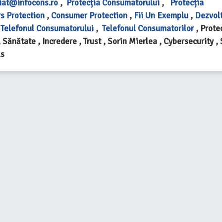
iat@infocons.ro
,
Protecția Consumatorului
,
Protecția
s Protection
,
Consumer Protection
,
Fii Un Exemplu
,
Dezvol
,
Telefonul Consumatorului
,
Telefonul Consumatorilor
, Prote
, Sănătate , Incredere , Trust , Sorin Mierlea , Cybersecurity ,
ls