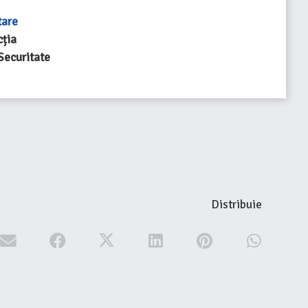
tare
cția
 Securitate
Distribuie