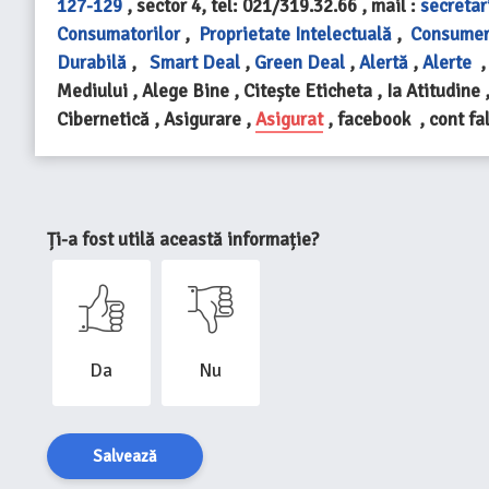
127-129
, sector 4, tel: 021/319.32.66 , mail :
secretar
Consumatorilor
,
Proprietate Intelectuală
,
Consumer
Durabilă
,
Smart Deal
,
Green Deal
,
Alertă
,
Alerte
Mediului , Alege Bine , Citește Eticheta , Ia Atitudine 
Cibernetică , Asigurare ,
Asigurat
, facebook , cont fa
Ți-a fost utilă această informație?
Da
Nu
Salvează