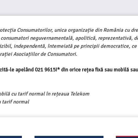
rotecția Consumatorilor, unica organizație din România cu dre
e consumatori neguvernamentală, apolitică, reprezentativă, d
ivizibil, independentă, întemeiată pe principii democratice, ce
ației Asociațiilor de Consumatori.
ercită-le apelând 021 9615!* din orice rețea fixă sau mobilă s
obilă cu tarif normal în rețeaua Telekom
 tarif normal