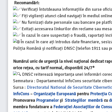
Recomandări:
Verificați întotdeauna informațiile din surse oficia
Fiți vigilenți atunci când navigați în mediul online
Nu furnizați date personale sau bancare pe plat
Evitați accesarea linkurilor din reclame sau mesa
În cazul în care suspectați o fraudă, raportați inc
În cazul în care ați introdus date financiare, sesiz
Poliția Română și notificați DNSC (telefon 1911 sau
p
Numărul unic de urgență la nivel național dedicat rapo
orice rețea, cu tarif normal, disponibil 24/7*
DNSC reiterează importanța unei informări corecte
Semnatura : Departamentul InfoCons securitate cibern
Sursa :
Directoratul National de Securitate Ciberneti
InfoCons
–
Organizație Europeană
pentru
Protecția C
Promovarea
Programelor
și
Strategiilor
membră
cu
d
membra fondatoare a
Federației Asociațiilor de Cons