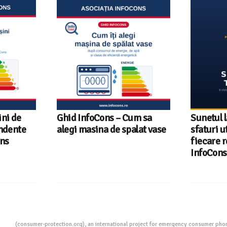
ni de
Ghid InfoCons – Cum sa
Sunetul l
endente
alegi masina de spalat vase
sfaturi u
ons
fiecare r
InfoCons
ion
(consumer-protection.org), an international project for emergency consumer ph