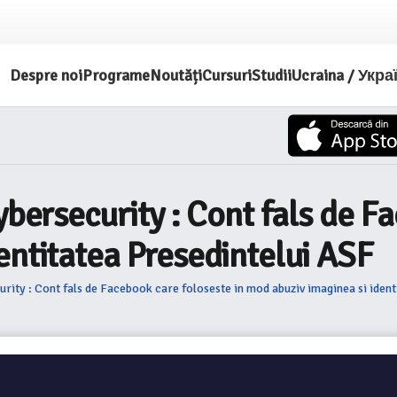
Despre noi
Programe
Noutăți
Cursuri
Studii
Ucraina / Укра
ybersecurity : Cont fals de F
entitatea Presedintelui ASF
urity : Cont fals de Facebook care foloseste in mod abuziv imaginea si iden