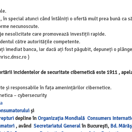
le.
, în special atunci când întâlniți o ofertă mult prea bună ca să
forme necunoscute.
je nesolicitate care promovează investiții rapide.
identul către autoritățile competente.
ați imediat banca, iar dacă ați fost păgubit, depuneți o plânge
nrisc.dnsc.ro )
rtării incidentelor de securitate cibernetică este 1911 , apela
 și responsabile în fața amenințărilor cibernetice.
etica – cybersecurity
ca
onsumatorului
și
repturi
depline în
Organizația Mondială
Consumers Internati
umatori
, având
Secretariatul General
în București,
Bd. Mărășe