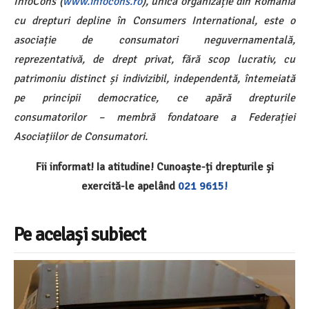
InfoCons (
www.infocons.ro
), unica organizație din România
cu drepturi depline în Consumers International, este o
asociație de consumatori neguvernamentală,
reprezentativă, de drept privat, fără scop lucrativ, cu
patrimoniu distinct și indivizibil, independentă, întemeiată
pe principii democratice, ce apără drepturile
consumatorilor – membră fondatoare a Federației
Asociațiilor de Consumatori.
Fii informat! Ia atitudine! Cunoaște-ți drepturile și
exercită-le apelând
021 9615!
Pe același subiect