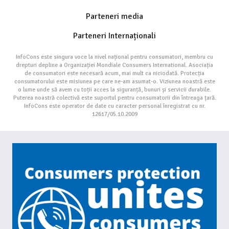
Parteneri media
Parteneri Internaționali
InfoCons este singura voce la nivel național pentru consumatori, membru cu
drepturi depline a Organizației Mondiale Consumers International. Asociația
de consumatori este necesară acum, mai mult ca niciodată. Protecția
consumatorului este misiunea pe care ne-am asumat-o. Viziunea noastră este
o lume unde să avem cu toții acces la siguranță, bunuri și servicii durabile.
Puterea noastră colectivă este suportul pentru consumatorii din întreaga țară.
InfoCons este operator de date cu caracter personal înregistrat cu nr.
12617/05.10.2009