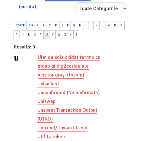
(curăță)
TOATE
0-9
A
B
C
D
E
F
G
H
I
J
K
L
M
N
O
P
Q
R
S
T
U
V
W
X
Y
Z
Results: 9
u
Ulei de soia oxidat termic cu
mono-şi digliceride ale
acizilor graşi (tosom)
Unbanked
Unconfirmed (Neconfirmată)
Uniswap
Unspent Transaction Output
(UTXO)
Uptrend/Upward Trend
Utility Token