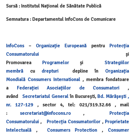
Sursă : Institutul Național de Sănătate Publică
Semnatura :
Departamentul InfoCons de Comunicare
InfoCons
–
Organizație Europeană
pentru
Protecția
Consumatorului
și
Promovarea
Programelor
și
Strategiilor
membră
cu
drepturi
depline în
Organizația
Mondială
Consumers International
, membra fondatoare
a
Federației Asociațiilor de Consumatori
,
având
Secretariatul General
în București,
Bd. Mărășești ,
nr. 127-129
, sector 4, tel: 021/319.32.66 , mail
:
secretariat@infocons.ro
,
Protecția
Consumatorului
,
Protecția Consumatorilor
,
Proprietate
Intelectuală
,
Consumers Protection
,
Consumer