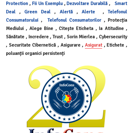
Protection
,
Fii Un Exemplu
,
Dezvoltare Durabilă
,
Smart
Deal
,
Green Deal
,
Alertă
,
Alerte
,
Telefonul
Consumatorului
,
Telefonul Consumatorilor
, Protecția
Mediului , Alege Bine , Citește Eticheta , Ia Atitudine ,
Sănătate , Incredere , Trust , Sorin Mierlea , Cybersecurity
, Securitate Cibernetică , Asigurare ,
Asigurat
, Etichete ,
poluanții organici persistenți