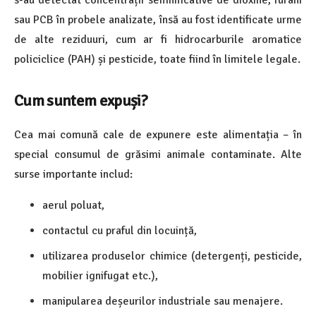
s-au detectat concentrații semnificative de dioxine, furani
sau PCB în probele analizate, însă au fost identificate urme
de alte reziduuri, cum ar fi hidrocarburile aromatice
policiclice (PAH) și pesticide, toate fiind în limitele legale.
Cum suntem expuși?
Cea mai comună cale de expunere este alimentația – în
special consumul de grăsimi animale contaminate. Alte
surse importante includ:
aerul poluat,
contactul cu praful din locuință,
utilizarea produselor chimice (detergenți, pesticide,
mobilier ignifugat etc.),
manipularea deșeurilor industriale sau menajere.