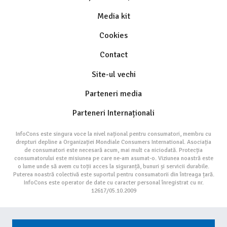
Media kit
Cookies
Contact
Site-ul vechi
Parteneri media
Parteneri Internaționali
InfoCons este singura voce la nivel național pentru consumatori, membru cu
drepturi depline a Organizației Mondiale Consumers International. Asociația
de consumatori este necesară acum, mai mult ca niciodată. Protecția
consumatorului este misiunea pe care ne-am asumat-o. Viziunea noastră este
o lume unde să avem cu toții acces la siguranță, bunuri și servicii durabile.
Puterea noastră colectivă este suportul pentru consumatorii din întreaga țară.
InfoCons este operator de date cu caracter personal înregistrat cu nr.
12617/05.10.2009