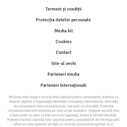
Termeni și condiții
Protecția datelor personale
Media kit
Cookies
Contact
Site-ul vechi
Parteneri media
Parteneri Internaționali
InfoCons este singura voce la nivel național pentru consumatori, membru cu
drepturi depline a Organizației Mondiale Consumers International. Asociația
de consumatori este necesară acum, mai mult ca niciodată. Protecția
consumatorului este misiunea pe care ne-am asumat-o. Viziunea noastră este
o lume unde să avem cu toții acces la siguranță, bunuri și servicii durabile.
Puterea noastră colectivă este suportul pentru consumatorii din întreaga țară.
InfoCons este operator de date cu caracter personal înregistrat cu nr.