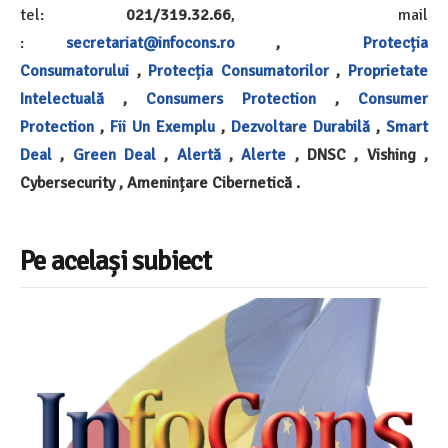
tel:
021/319.32.66
, mail
:
secretariat@infocons.ro
,
Protecția
Consumatorului
,
Protecția Consumatorilor
,
Proprietate
Intelectuală
,
Consumers Protection
,
Consumer
Protection
,
Fii Un Exemplu
,
Dezvoltare Durabilă
,
Smart
Deal
,
Green Deal
,
Alertă
,
Alerte
, DNSC , Vishing ,
Cybersecurity , Amenințare Cibernetică .
Pe același subiect