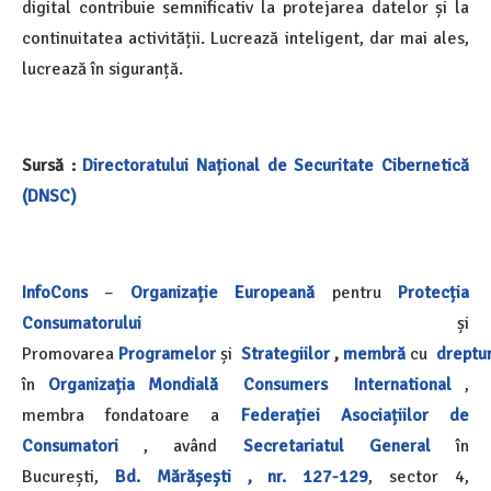
digital contribuie semnificativ la protejarea datelor și la
continuitatea activității. Lucrează inteligent, dar mai ales,
lucrează în siguranță.
Sursă :
Directoratului Național de Securitate Cibernetică
(DNSC)
InfoCons
–
Organizație Europeană
pentru
Protecția
Consumatorului
și
Promovarea
Programelor
și
Strategiilor
,
membră
cu
dreptur
în
Organizația Mondială
Consumers International
,
membra fondatoare a
Federației Asociațiilor de
Consumatori
, având
Secretariatul General
în
București,
Bd. Mărășești , nr. 127-129
,
sector 4,