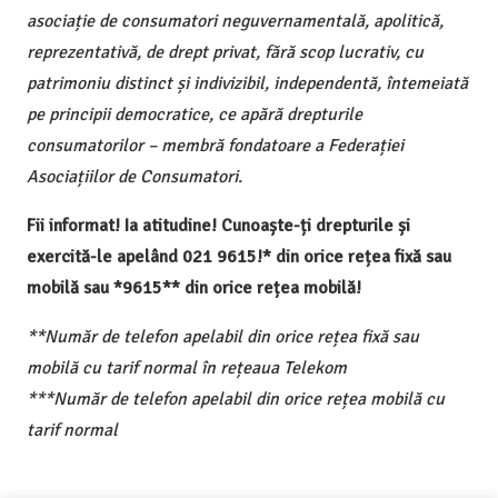
asociație de consumatori neguvernamentală, apolitică,
reprezentativă, de drept privat, fără scop lucrativ, cu
patrimoniu distinct și indivizibil, independentă, întemeiată
pe principii democratice, ce apără drepturile
consumatorilor – membră fondatoare a Federației
Asociațiilor de Consumatori.
Fii informat! Ia atitudine! Cunoaște-ți drepturile și
exercită-le apelând 021 9615!* din orice rețea fixă sau
mobilă sau *9615** din orice rețea mobilă!
**Număr de telefon apelabil din orice rețea fixă sau
mobilă cu tarif normal în rețeaua Telekom
***Număr de telefon apelabil din orice rețea mobilă cu
tarif normal