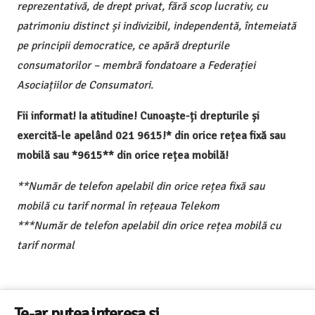
reprezentativă, de drept privat, fără scop lucrativ, cu
patrimoniu distinct și indivizibil, independentă, întemeiată
pe principii democratice, ce apără drepturile
consumatorilor – membră fondatoare a Federației
Asociațiilor de Consumatori.
Fii informat! Ia atitudine! Cunoaște-ți drepturile și
exercită-le apelând 021 9615!* din orice rețea fixă sau
mobilă sau *9615** din orice rețea mobilă!
**Număr de telefon apelabil din orice rețea fixă sau
mobilă cu tarif normal în rețeaua Telekom
***Număr de telefon apelabil din orice rețea mobilă cu
tarif normal
Te-ar putea interesa și