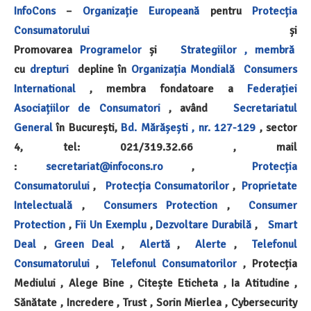
InfoCons
–
Organizație Europeană
pentru
Protecția
Consumatorului
și
Promovarea
Programelor
și
Strategiilor ,
membră
cu
drepturi
depline în
Organizația Mondială
Consumers
International
, membra fondatoare a
Federației
Asociațiilor de Consumatori
, având
Secretariatul
General
în București,
Bd. Mărășești , nr. 127-129
, sector
4, tel: 021/319.32.66 , mail
:
secretariat@infocons.ro
,
Protecția
Consumatorului
,
Protecția Consumatorilor
,
Proprietate
Intelectuală
,
Consumers Protection
,
Consumer
Protection
,
Fii Un Exemplu
,
Dezvoltare Durabilă
,
Smart
Deal
,
Green Deal
,
Alertă
,
Alerte
,
Telefonul
Consumatorului
,
Telefonul Consumatorilor
, Protecția
Mediului , Alege Bine , Citește Eticheta , Ia Atitudine ,
Sănătate , Incredere , Trust , Sorin Mierlea , Cybersecurity