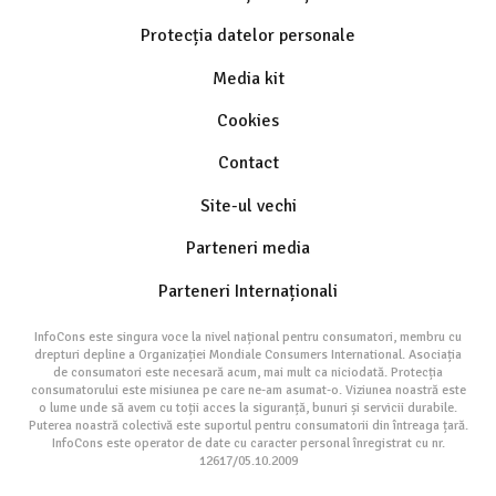
Protecția datelor personale
Media kit
Cookies
Contact
Site-ul vechi
Parteneri media
Parteneri Internaționali
InfoCons este singura voce la nivel național pentru consumatori, membru cu
drepturi depline a Organizației Mondiale Consumers International. Asociația
de consumatori este necesară acum, mai mult ca niciodată. Protecția
consumatorului este misiunea pe care ne-am asumat-o. Viziunea noastră este
o lume unde să avem cu toții acces la siguranță, bunuri și servicii durabile.
Puterea noastră colectivă este suportul pentru consumatorii din întreaga țară.
InfoCons este operator de date cu caracter personal înregistrat cu nr.
12617/05.10.2009