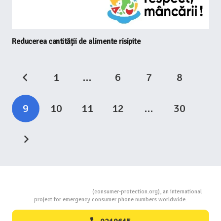
Reducerea cantității de alimente risipite
1
…
6
7
8
9
10
11
12
…
30
Consumers Protection
(consumer-protection.org), an international
project for emergency consumer phone numbers worldwide.