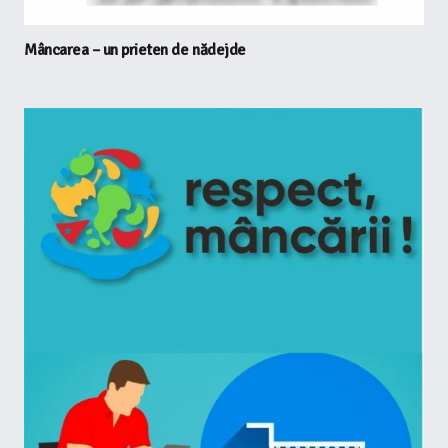
Mâncarea – un prieten de nădejde