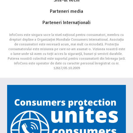
Parteneri media
Parteneri Internaționali
InfoCons este singura voce la nivel național pentru consumatori, membru cu
drepturi depline a Organizației Mondiale Consumers International. Asociația
de consumatori este necesară acum, mai mult ca niciodată. Protecția
consumatorului este misiunea pe care ne-am asumat-o. Viziunea noastră este
o lume unde să avem cu toții acces la siguranță, bunuri și servicii durabile.
Puterea noastră colectivă este suportul pentru consumatorii din întreaga țară.
InfoCons este operator de date cu caracter personal înregistrat cu nr.
12617/05.10.2009