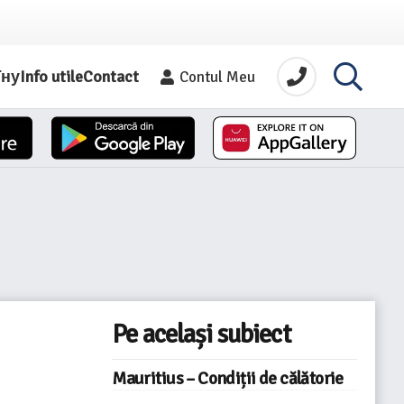
їну
Info utile
Contact
Contul Meu
Pe același subiect
Mauritius – Condiții de călătorie