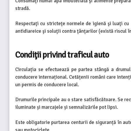
Consumaţi numai apa îmbuteliată şi alimente preparat
stradă.
Respectaţi cu stricteţe normele de igienă şi luaţi c
antidiareice şi soluţii contra ţânţarilor (există riscul 
Condiţii privind traficul auto
Circulația se efectuează pe partea stângă a drumul
conducere internațional. Cetățenii români care inten
un permis de conducere local.
Drumurile principale au o stare satisfăcătoare. Se r
iluminate și marcajele și semnalizările pot lipsi.
Este obligatorie purtarea centurii de siguranță în aut
sau motociclete.