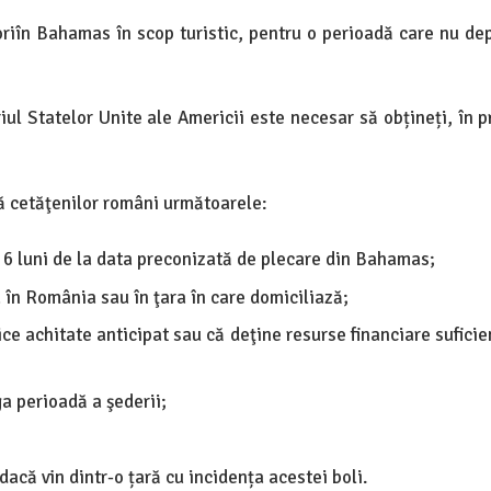
oriîn Bahamas în scop turistic, pentru o perioadă care nu de
riul Statelor Unite ale Americii este necesar să obțineți, în p
dă cetăţenilor români următoarele:
 6 luni de la data preconizată de plecare din Bahamas;
a în România sau în ţara în care domiciliază;
ice achitate anticipat sau că deţine resurse financiare sufici
a perioadă a şederii;
acă vin dintr-o țară cu incidența acestei boli.