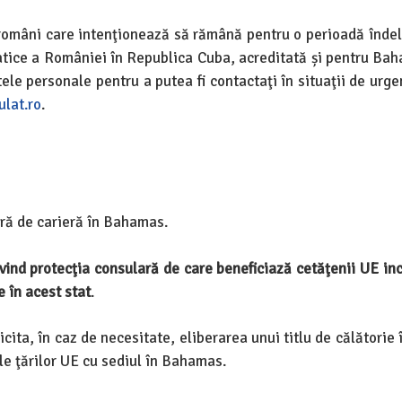
 români care intenţionează să rămână pentru o perioadă înde
matice a României în Republica Cuba, acreditată și pentru Bah
le personale pentru a putea fi contactaţi în situaţii de urge
lat.ro
.
ră de carieră în Bahamas.
ivind protecţia consulară de care beneficiază cetăţenii UE inc
e în acest stat
.
cita, în caz de necesitate, eliberarea unui titlu de călătorie
ale ţărilor UE cu sediul în Bahamas.