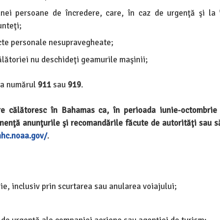
nei persoane de încredere, care, în caz de urgenţă şi la i
nteţi;
iecte personale nesupravegheate;
călătoriei nu deschideţi geamurile maşinii;
 la numărul
911
sau
919
.
 călătoresc în Bahamas ca, în perioada iunie-octombrie 
nenţă anunţurile şi recomandările făcute de autorităţi sau s
nhc.noaa.gov/
.
rie, inclusiv prin scurtarea sau anularea voiajului;