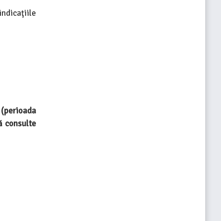
ndicaţiile
(perioada
ă consulte