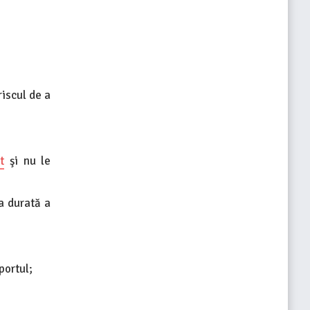
riscul de a
t
şi nu le
a durată a
portul;