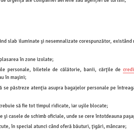
z de urgență ale companiei aeriene sau agenției de turism;
fiind slab iluminate şi nesemnalizate corespunzător, existând 
plasarea în zone izolate;
ile personale, biletele de călătorie, banii, cărţile de
credi
u în maşini;
 să se păstreze atenţia asupra bagajelor personale pe întreag
ebuie să fie tot timpul ridicate, iar uşile blocate;
 şi casele de schimb oficiale, unde se cere întotdeauna paşa
te, în special atunci când oferă băuturi, ţigări, mâncare;