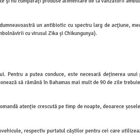
e şi nu cumpăraţi produse alimentare de la vânzătorii ambul
u dumneavoastră un antibiotic cu spectru larg de acţiune, m
îmbolnăvirii cu virusul Zika și Chikungunya).
ui. Pentru a putea conduce, este necesară deținerea unui
ționează să rămână în Bahamas mai mult de 90 de zile trebuie
ecomandă atenție crescută pe timp de noapte, deoarece șosele
ovehicule, respectiv purtatul căștilor pentru cei care utilize