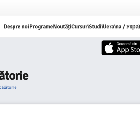
Despre noi
Programe
Noutăți
Cursuri
Studii
Ucraina / Укра
ătorie
călătorie