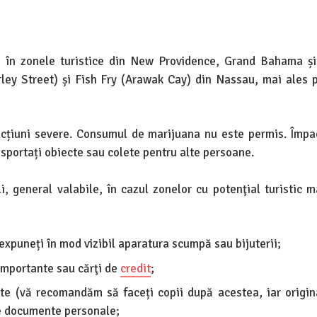
ii, în zonele turistice din New Providence, Grand Bahama și
irley Street) și Fish Fry (Arawak Cay) din Nassau, mai ales 
ancțiuni severe. Consumul de marijuana nu este permis. Împa
nsportați obiecte sau colete pentru alte persoane.
li, general valabile, în cazul zonelor cu potenţial turistic 
xpuneți în mod vizibil aparatura scumpă sau bijuterii;
importante sau cărţi de
credit
;
te (vă recomandăm să faceți copii după acestea, iar origina
lte documente personale;