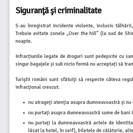
Siguranţă şi criminalitate
S-au înregistrat incidente violente, inclusiv tâlhăr
Trebuie evitate zonele „Over the hill” (la sud de Sh
noapte.
Infracțiunile legate de droguri sunt pedepsite cu s
singur bagajele și sub nicio formă nu acceptați să tra
Turiştii români sunt sfătuiţi să respecte câteva regu
infracţional crescut:
nu atrageţi atenţia asupra dumneavoastră și nu e
nu purtaţi asupra dumneavoastră sume de bani 
nu purtaţi la dumneavoastră actele de identita
lăsat la hotel, în seif), biletele de călătorie, a