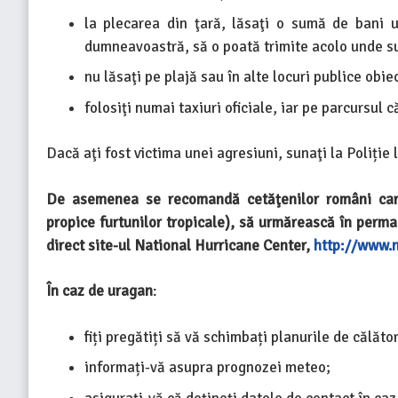
la plecarea din ţară, lăsaţi o sumă de bani u
dumneavoastră, să o poată trimite acolo unde su
nu lăsaţi pe plajă sau în alte locuri publice ob
folosiţi numai taxiuri oficiale, iar pe parcursul 
Dacă aţi fost victima unei agresiuni, sunaţi la Poliție
De asemenea se recomandă cetăţenilor români care
propice furtunilor tropicale), să urmărească în perma
direct site-ul National Hurricane Center,
http://www.
În caz de uragan
:
fiți pregătiți să vă schimbați planurile de călăto
informați-vă asupra prognozei meteo;