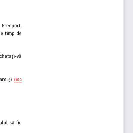
 Freeport.
pe timp de
chetați-vă
mare şi
risc
lul să fie