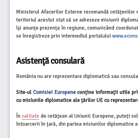
Ministerul Afacerilor Externe recomandă cetăţenilor
teritoriul acestui stat să se adreseze misiunii diplo
îşi anunţe prezenţa în regiune, comunicând coordonate
se înregistreze prin intermediul portalului
www.econsu
Asistenţă consulară
România nu are reprezentare diplomatică sau consula
Site-ul
Comisiei Europene
conţine informaţii utile pr
cu misiunile diplomatice ale ţărilor UE cu reprezentar
În
calitate
de cetăţean al Uniunii Europene, puteţi soli
întoarcerii în ţară, din partea misiunilor diplomatice 