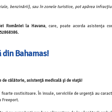
le, benzinării), sau în zonele turistice, pot apărea infracţiu
ei României la Havana
, care, poate acorda asistenţa co
.52868386.
ă din Bahamas!
de călătorie, asistenţă medicală şi de viaţă!
i foarte costisitoare. În insule, serviciile de urgență au caract
u Freeport.