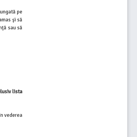
lungată pe
amas şi să
nţă sau să
lusiv lista
 în vederea