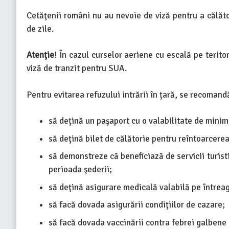
Cetăţenii români nu au nevoie de viză pentru a călăt
de zile.
Atenţie
! În cazul curselor aeriene cu escală pe terito
viză de tranzit pentru SUA.
Pentru evitarea refuzului intrării în țară, se recoman
să deţină un paşaport cu o valabilitate de minim
să deţină bilet de călătorie pentru reîntoarcere
să demonstreze că beneficiază de servicii turist
perioada şederii;
să deţină asigurare medicală valabilă pe întreag
să facă dovada asigurării condiţiilor de cazare;
să facă dovada vaccinării contra febrei galbene d