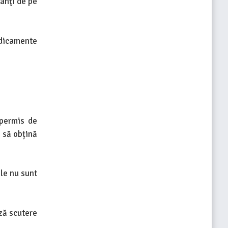
anţi de pe
edicamente
 permis de
 să obțină
le nu sunt
ază scutere