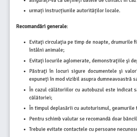
asigurați-vă că dețineți datele de contact în ca
urmați instrucțiunile autorităților locale.
Recomandări generale
:
Evitaţi circulaţia pe timp de noapte, drumurile 
întâlni animale;
Evitaţi locurile aglomerate, demonstraţiile şi de
Păstraţi în locuri sigure documentele şi valor
expuneţi în mod vizibil asupra dumneavoastră sa
În cazul călătoriilor cu autobuzul este indicat
călătoriei;
În timpul deplasării cu autoturismul, geamurile tr
Pentru schimb valutar se recomandă doar băncile
Trebuie evitate contactele cu persoane necunoscu