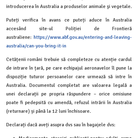
introducerea în Australia a produselor animale şi vegetale.
Puteți verifica în avans ce puteți aduce în Australia
accesând site-ul Poliției de Frontieră
australiene:
https://www.abf.gov.au/entering-and-leaving-
australia/can-you-bring-it-in
Cetățenii români trebuie să completeze cu atenție cardul
de intrare în țară, pe care echipajul aeronavelor îl pune la
dispoziție tuturor persoanelor care urmează să intre în
Australia. Documentul completat are valoarea legală a
unei declarații pe propria răspundere – orice omisiune
poate fi pedepsită cu amendă, refuzul intrării în Australia
(returnare) și până la 12 luni închisoare.
Declarați dacă aveți asupra dvs sau în bagajele dvs: