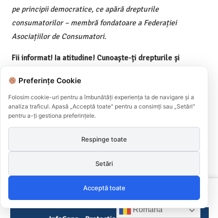
pe principii democratice, ce apără drepturile
consumatorilor – membră fondatoare a Federației
Asociațiilor de Consumatori.
Fii informat! Ia atitudine! Cunoaște-ți drepturile și
exercită-le apelând 021 9615!* din orice rețea fixă sau
Preferințe Cookie
mobilă sau *9615** din orice rețea mobilă!
Folosim cookie-uri pentru a îmbunătăți experiența ta de navigare și a
**Număr de telefon apelabil din orice rețea fixă sau
analiza traficul. Apasă „Acceptă toate" pentru a consimți sau „Setări"
pentru a-ți gestiona preferințele.
mobilă cu tarif normal în rețeaua Telekom
***Număr de telefon apelabil din orice rețea mobilă cu
Respinge toate
tarif normal
Setări
Acceptă toate
Te-ar putea interesa și
Română