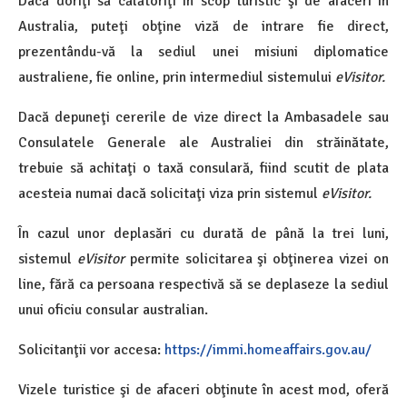
Dacă doriţi să călătoriţi în scop turistic şi de afaceri în
Australia, puteţi obţine viză de intrare fie direct,
prezentându-vă la sediul unei misiuni diplomatice
australiene, fie online, prin intermediul sistemului
eVisitor.
Dacă depuneţi cererile de vize direct la Ambasadele sau
Consulatele Generale ale Australiei din străinătate,
trebuie să achitaţi o taxă consulară, fiind scutit de plata
acesteia numai dacă solicitaţi viza prin sistemul
eVisitor.
În cazul unor deplasări cu durată de până la trei luni,
sistemul
eVisitor
permite solicitarea şi obţinerea vizei on
line, fără ca persoana respectivă să se deplaseze la sediul
unui oficiu consular australian.
Solicitanţii vor accesa:
https://immi.homeaffairs.gov.au/
Vizele turistice şi de afaceri obţinute în acest mod, oferă