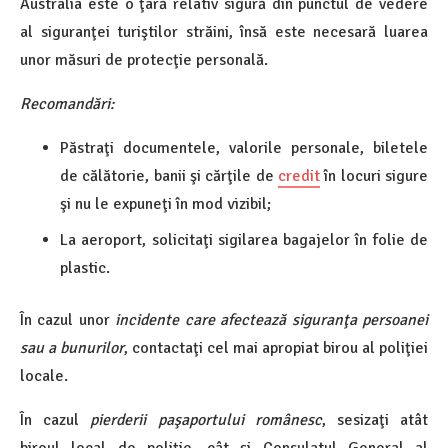
Australia este o ţară relativ sigură din punctul de vedere
al siguranţei turiştilor străini, însă este necesară luarea
unor măsuri de protecţie personală.
Recomandări:
Păstraţi documentele, valorile personale, biletele
de călătorie, banii şi cărţile de
credit
în locuri sigure
şi nu le expuneţi în mod vizibil;
La aeroport, solicitaţi sigilarea bagajelor în folie de
plastic.
În cazul unor
incidente care afectează siguranţa persoanei
sau a bunurilor
, contactaţi cel mai apropiat birou al poliţiei
locale.
În cazul
pierderii paşaportului românesc
, sesizaţi atât
biroul local de poliţie, cât şi Consulatul General al