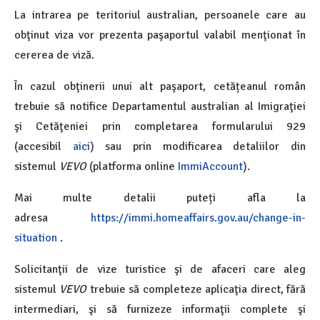
La intrarea pe teritoriul australian, persoanele care au
obţinut viza vor prezenta paşaportul valabil menţionat în
cererea de viză.
În cazul obţinerii unui alt paşaport, cetățeanul român
trebuie să notifice Departamentul australian al Imigraţiei
şi Cetăţeniei prin completarea formularului 929
(accesibil
aici
) sau prin modificarea detaliilor din
sistemul
VEVO
(platforma online
ImmiAccount
).
Mai multe detalii puteți afla la
adresa
https://immi.homeaffairs.gov.au/change-in-
situation
.
Solicitanţii de vize turistice şi de afaceri care aleg
sistemul
VEVO
trebuie să completeze aplicaţia direct, fără
intermediari, şi să furnizeze informaţii complete şi