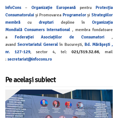
InfoCons
–
Organizație Europeană
pentru
Protecția
Consumatorului
și Promovarea
Programelor
și
Strategiilor
membră
cu
drepturi
depline în
Organizația
Mondială
Consumers International
, membra fondatoare
a
Federației Asociațiilor de Consumatori
,
avand
Secretariatul General
în București,
Bd. Mărășești ,
nr. 127-129
, sector 4, tel:
021/319.32.66
, mail
:
secretariat@infocons.ro
Pe același subiect