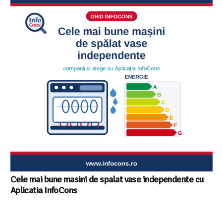
Ghid InfoCons – Cum sa alegi masina de spalat vase