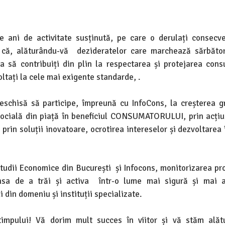
de ani de activitate susținută, pe care o derulați consecv
 că, alăturându-vă dezideratelor care marchează sărbător
a să contribuiți din plin la respectarea și protejarea cons
oltați la cele mai exigente standarde, .
schisă să participe, împreună cu InfoCons, la creșterea g
socială din piață în beneficiul CONSUMATORULUI, prin acțiu
e, prin soluții inovatoare, ocrotirea intereselor și dezvoltarea
udii Economice din București și Infocons, monitorizarea pro
ansa de a trăi și activa într-o lume mai sigură și mai a
din domeniu și instituții specializate.
 timpului! Vă dorim mult succes în viitor și vă stăm alăt