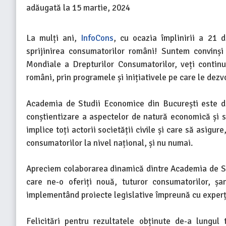
adăugată la
15 martie, 2024
La mulți ani,
InfoCons
, cu ocazia împlinirii a 21 
sprijinirea consumatorilor români! Suntem convinși
Mondiale a Drepturilor Consumatorilor, veți continu
români, prin programele și inițiativele pe care le dezv
Academia de Studii Economice din București este de
conștientizare a aspectelor de natură economică și 
implice toți actorii societății civile și care să asigur
consumatorilor la nivel național, și nu numai.
Apreciem colaborarea dinamică dintre Academia de St
care ne-o oferiți nouă, tuturor consumatorilor, ș
implementând proiecte legislative împreună cu experți 
Felicitări pentru rezultatele obținute de-a lungul