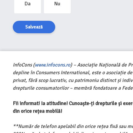
Da
Nu
Salvează
InfoCons (
www.infocons.ro
) – Asociație Națională de P
depline în Consumers International, este o asociație d
privat, fără scop lucrativ, cu patrimoniu distinct și ind
drepturile consumatorilor – membră fondatoare a Feder
Fii informat! Ia atitudine! Cunoaște-ți drepturile și ex
din orice rețea mobilă!
**Număr de telefon apelabil din orice rețea fixă sau m