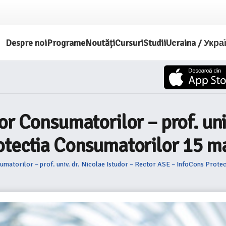
Despre noi
Programe
Noutăți
Cursuri
Studii
Ucraina / Укра
r Consumatorilor – prof. univ
otectia Consumatorilor 15 m
umatorilor – prof. univ. dr. Nicolae Istudor – Rector ASE – InfoCons Prot