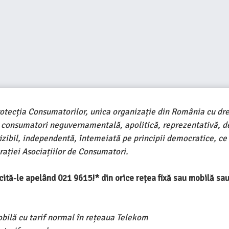
rotecția Consumatorilor, unica organizație din România cu dre
e consumatori neguvernamentală, apolitică, reprezentativă, d
ivizibil, independentă, întemeiată pe principii democratice, ce
ației Asociațiilor de Consumatori.
ercită-le apelând 021 9615!* din orice rețea fixă sau mobilă s
obilă cu tarif normal în rețeaua Telekom