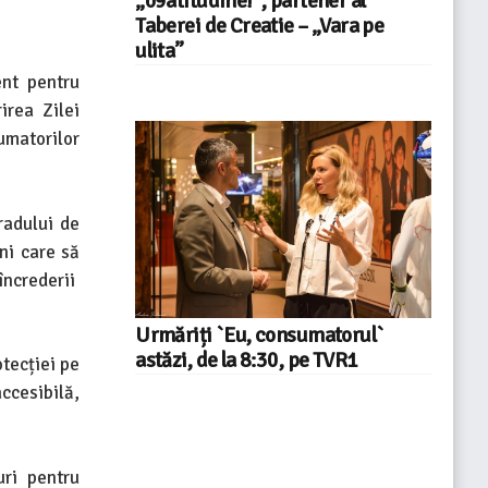
„o9atitudine!”, partener al
Taberei de Creatie – „Vara pe
ulita”
ent pentru
irea Zilei
umatorilor
radului de
ni care să
 încrederii
Urmăriți `Eu, consumatorul`
astăzi, de la 8:30, pe TVR1
tecției pe
ccesibilă,
uri pentru