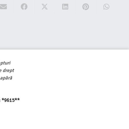
pturi
e drept
 apără
au *9615**