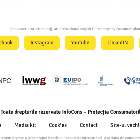
ion
(consumer-protection.org), an international project for emergency consumer ph
ebook
Instagram
Youtube
LinkedIN
Toate drepturile rezervate InfoCons – Protecția Consumatori
e
Media kit
Cookies
Contact
Site-ul vechi
drepturi depline a Organizației Mondiale Consumers International. Asociația de consumat