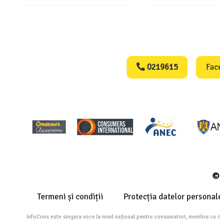
Consumers Protect
0219615
Fac
© 
Termeni și condiții
Protecția datelor personal
InfoCons este singura voce la nivel național pentru consumatori, membru cu 