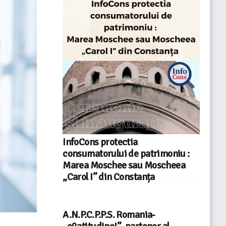
InfoCons protectia
consumatorului de patrimoniu :
Marea Moschee sau Moscheea
„Carol I” din Constanța
A.N.P.C.P.P.S. Romania-