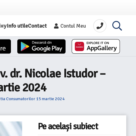
їну
Info utile
Contact
Contul Meu
. dr. Nicolae Istudor –
artie 2024
ectia Consumatorilor 15 martie 2024
Pe același subiect