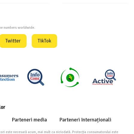
one numbers worldwide.
Twitter
TikTok
lor
Parteneri media
Parteneri Internaționali
ori este necesară acum, mai mult ca niciodată. Protecția consumatorului este