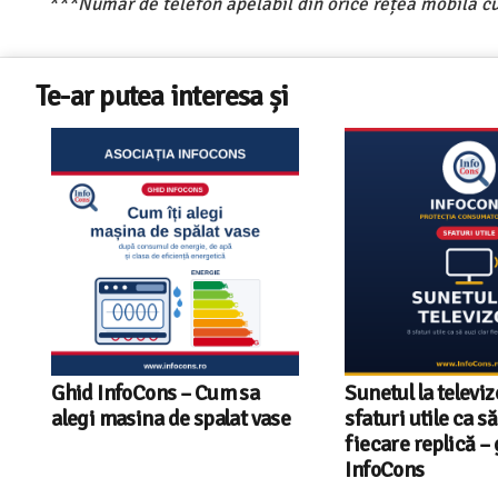
***Număr de telefon apelabil din orice rețea mobilă cu
Te-ar putea interesa și
Ghid InfoCons – Cum sa
Sunetul la televizor
alegi masina de spalat vase
sfaturi utile ca să a
fiecare replică – g
InfoCons