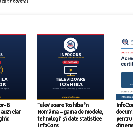
 tarif normal
- 8
Televizoare Toshiba în
InfoCons
uzi clar
România – gama de modele,
document
hid
tehnologii și date statistice
pentru ce
InfoCons
din energ