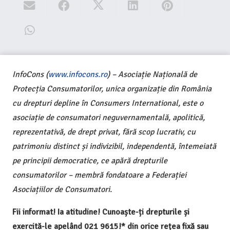
InfoCons (
www.infocons.ro
) – Asociație Națională de
Protecția Consumatorilor, unica organizație din România
cu drepturi depline în Consumers International, este o
asociație de consumatori neguvernamentală, apolitică,
reprezentativă, de drept privat, fără scop lucrativ, cu
patrimoniu distinct și indivizibil, independentă, întemeiată
pe principii democratice, ce apără drepturile
consumatorilor – membră fondatoare a Federației
Asociațiilor de Consumatori.
Fii informat! Ia atitudine! Cunoaște-ți drepturile și
exercită-le apelând 021 9615!* din orice rețea fixă sau