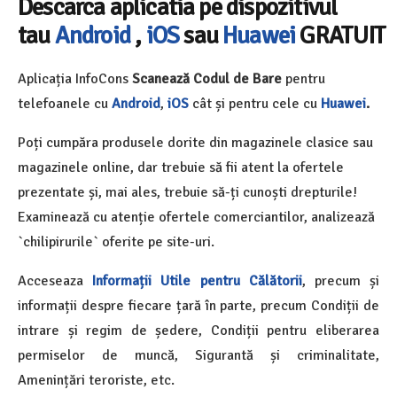
Descarca aplicatia pe dispozitivul
tau
Android
,
iOS
sau
Huawei
GRATUIT
Aplicația InfoCons
Scanează Codul de Bare
pentru
telefoanele cu
Android
,
iOS
cât și pentru cele cu
Huawei
.
Poți cumpăra produsele dorite din magazinele clasice sau
magazinele online, dar trebuie să fii atent la ofertele
prezentate și, mai ales, trebuie să-ți cunoști drepturile!
Examinează cu atenție ofertele comerciantilor, analizează
`chilipirurile` oferite pe site-uri.
Acceseaza
Informații Utile pentru Călătorii
, precum și
informații despre fiecare țară în parte, precum Condiții de
intrare și regim de ședere, Condiții pentru eliberarea
permiselor de muncă, Sigurantă și criminalitate,
Amenințări teroriste, etc.