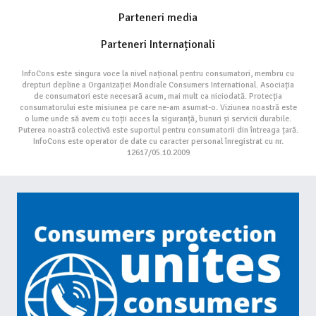
Parteneri media
Parteneri Internaționali
InfoCons este singura voce la nivel național pentru consumatori, membru cu
drepturi depline a Organizației Mondiale Consumers International. Asociația
de consumatori este necesară acum, mai mult ca niciodată. Protecția
consumatorului este misiunea pe care ne-am asumat-o. Viziunea noastră este
o lume unde să avem cu toții acces la siguranță, bunuri și servicii durabile.
Puterea noastră colectivă este suportul pentru consumatorii din întreaga țară.
InfoCons este operator de date cu caracter personal înregistrat cu nr.
12617/05.10.2009