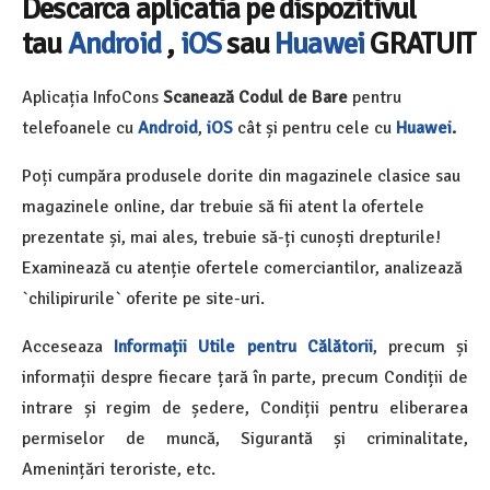
Descarca aplicatia pe dispozitivul
tau
Android
,
iOS
sau
Huawei
GRATUIT
Aplicația InfoCons
Scanează Codul de Bare
pentru
telefoanele cu
Android
,
iOS
cât și pentru cele cu
Huawei
.
Poți cumpăra produsele dorite din magazinele clasice sau
magazinele online, dar trebuie să fii atent la ofertele
prezentate și, mai ales, trebuie să-ți cunoști drepturile!
Examinează cu atenție ofertele comerciantilor, analizează
`chilipirurile` oferite pe site-uri.
Acceseaza
Informații Utile pentru Călătorii
, precum și
informații despre fiecare țară în parte, precum Condiții de
intrare și regim de ședere, Condiții pentru eliberarea
permiselor de muncă, Sigurantă și criminalitate,
Amenințări teroriste, etc.