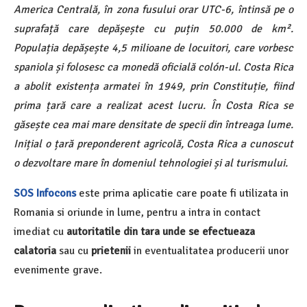
America Centrală, în zona fusului orar UTC-6, întinsă pe o
suprafață care depășește cu puțin 50.000 de km².
Populația depășește 4,5 milioane de locuitori, care vorbesc
spaniola și folosesc ca monedă oficială colón-ul. Costa Rica
a abolit existența armatei în 1949, prin Constituție, fiind
prima țară care a realizat acest lucru. În Costa Rica se
găsește cea mai mare densitate de specii din întreaga lume.
Inițial o țară preponderent agricolă, Costa Rica a cunoscut
o dezvoltare mare în domeniul tehnologiei și al turismului.
SOS Infocons
este prima aplicatie care poate fi utilizata in
Romania si oriunde in lume, pentru a intra in contact
imediat cu
autoritatile din tara unde se efectueaza
calatoria
sau cu
prietenii
in eventualitatea producerii unor
evenimente grave.