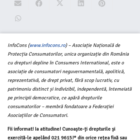
InfoCons (
www.infocons.ro
) – Asociație Națională de
Protecția Consumatorilor, unica organizație din România
cu drepturi depline în Consumers International, este o
asociație de consumatori neguvernamentală, apolitică,
reprezentativă, de drept privat, fără scop lucrativ, cu
patrimoniu distinct și indivizibil, independentă, întemeiată
pe principii democratice, ce apără drepturile
consumatorilor – membră fondatoare a Federației
Asociațiilor de Consumatori.
Fii informat! Ia atitudine! Cunoaște-ți drepturile și
exercită-le apelând 021 9615!* din orice rețea fixă sau