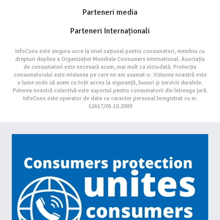
Parteneri media
Parteneri Internaționali
InfoCons este singura voce la nivel național pentru consumatori, membru cu
drepturi depline a Organizației Mondiale Consumers International. Asociația
de consumatori este necesară acum, mai mult ca niciodată. Protecția
consumatorului este misiunea pe care ne-am asumat-o. Viziunea noastră este
o lume unde să avem cu toții acces la siguranță, bunuri și servicii durabile.
Puterea noastră colectivă este suportul pentru consumatorii din întreaga țară.
InfoCons este operator de date cu caracter personal înregistrat cu nr.
12617/05.10.2009