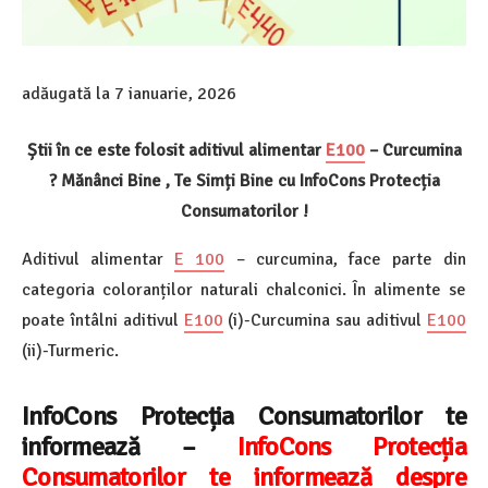
adăugată la
7 ianuarie, 2026
Știi în ce este folosit aditivul alimentar
E100
– Curcumina
? Mănânci Bine , Te Simți Bine cu InfoCons Protecția
Consumatorilor !
Aditivul alimentar
E 100
– curcumina, face parte din
categoria coloranților naturali chalconici. În alimente se
poate întâlni aditivul
E100
(i)-Curcumina sau aditivul
E100
(ii)-Turmeric.
InfoCons Protecția Consumatorilor te
informează –
InfoCons Protecția
Consumatorilor te informează despre