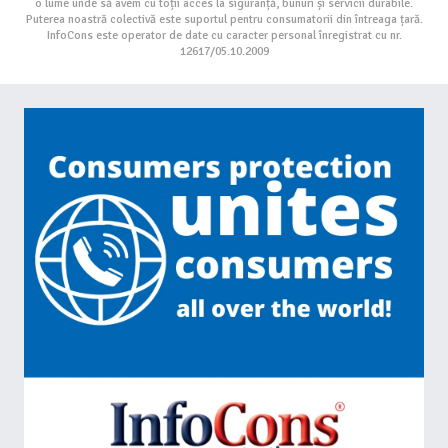
o lume unde să avem cu toții acces la siguranță, bunuri și servicii durabile.
Puterea noastră colectivă este suportul pentru consumatorii din întreaga țară.
InfoCons este operator de date cu caracter personal înregistrat cu nr.
12617/05.10.2009