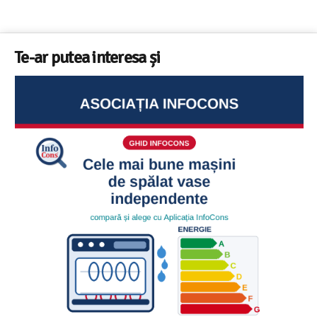
Te-ar putea interesa și
Ghid InfoCons – Cum sa alegi masina de spalat vase