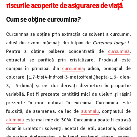
riscurile acoperite de asigurarea de viață
Cum se obține curcumina?
Curcumina se obține prin extracția cu solvent a curcumei,
adică din rizomi măcinați din tulpini de
Curcuma longa L
.
Pentru a obține pulbere concentrată de
curcumină
,
extractul se purifică prin cristalizare. Produsul este
compus în principal din
curcumină
; adică, principiul de
colorare [1,7-bis(4-hidroxi-3-metoxifenil)hepta-1,6- dien-
3, 5-dionă] și cei doi derivați dezmetoxi în proporție
variabilă. Pot fi prezente cantități mici de uleiuri și rășini
prezente în mod natural în curcuma. Curcumina este
folosită, de asemenea, ca lac de
aluminiu
; conținutul de
aluminiu
este mai mic de 30%. Curcumina poate fi extrasă
doar în următorii solvenți: acetat de etil, acetonă, dioxid
de carbon, diclormetan, n-butanol, metanol, etanol, hexan,